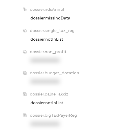
dossier.ndsAnnul
dossier.missingData
dossier.single_tax_reg
dossier.notInList
dossier.non_profit
XXXXXXXXXX
dossier.budget_dotation
XXXXXXXXXX
dossier.palne_akciz
dossier.notInList
dossier.bigTaxPayerReg
XXXXXXXXXX