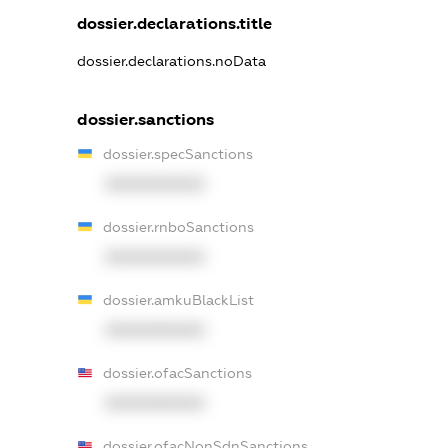
dossier.declarations.title
dossier.declarations.noData
dossier.sanctions
dossier.specSanctions
XXXXXXXXXX
dossier.rnboSanctions
XXXXXXXXXX
dossier.amkuBlackList
XXXXXXXXXX
dossier.ofacSanctions
XXXXXXXXXX
dossier.ofacNonSdnSanctions