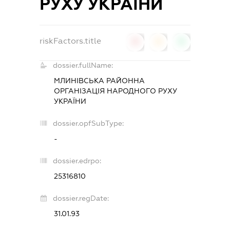
РУХУ УКРАЇНИ
riskFactors.title
0
0
0
dossier.fullName:
МЛИНІВСЬКА РАЙОННА
ОРГАНІЗАЦІЯ НАРОДНОГО РУХУ
УКРАЇНИ
dossier.opfSubType:
-
dossier.edrpo:
25316810
dossier.regDate:
31.01.93