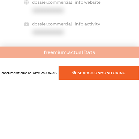
dossier.commercial_info.website
XXXXXXXXXX
dossier.commercial_info.activity
XXXXXXXXXX
freemium.actualData
freemium.exampleText_1
freemium.exampleText_2
freemium.anonymousPerSearch2
document.dueToDate
25.06.26
SEARCH.ONMONITORING
FREEMIUM.DETAILS
FREEMIUM.REGISTER