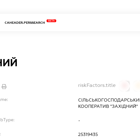
BETA
CAHEADER.PERSSEARCH
НИЙ
riskFactors.title
0
ame:
СІЛЬСЬКОГОСПОДАРСЬК
КООПЕРАТИВ "ЗАХІДНИЙ"
ubType:
-
:
25319435