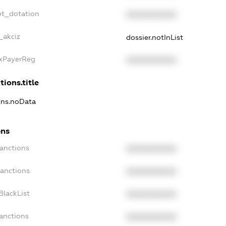
et_dotation
XXXXXXXXXX
_akciz
dossier.notInList
axPayerReg
XXXXXXXXXX
tions.title
ions.noData
ons
Sanctions
XXXXXXXXXX
Sanctions
XXXXXXXXXX
BlackList
XXXXXXXXXX
Sanctions
XXXXXXXXXX