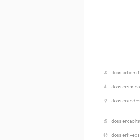
dossier.benefi
dossier.smida
dossier.addre
dossier.capita
dossier.kveds