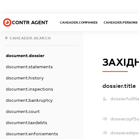
CONTR AGENT
CAHEADER.COMPANIES
CAHEADER.PERSONS
CAHEADER.SEARCH
document.dossier
ЗАХІД
document.statements
document.history
dossier.title
document.inspections
dossier.fullN
document.bankruptcy
document.court
dossier.opfS
document.taxdebts
dossier.edrpo
document.enforcements