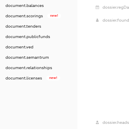
document.balances
dossier.regDa
document.scorings
new!
dossier.foun
document.tenders
document.publicfunds
document.ved
document.semantrum
document.relationships
document.licenses
new!
dossier.heads