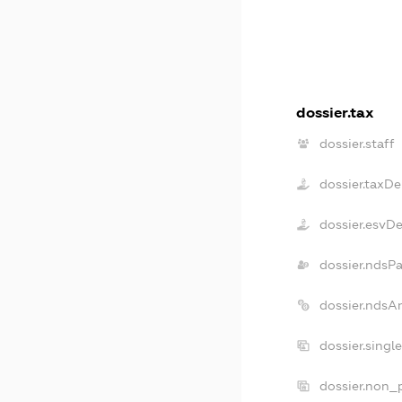
dossier.tax
dossier.staff
dossier.taxDe
dossier.esvD
dossier.ndsP
dossier.ndsA
dossier.singl
dossier.non_p