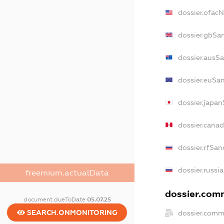
dossier.ofac
dossier.gbSa
dossier.ausS
dossier.euSa
dossier.japa
dossier.cana
dossier.rfSan
dossier.russi
freemium.actualData
dossier.comm
document.dueToDate
05.07.25
SEARCH.ONMONITORING
dossier.comm