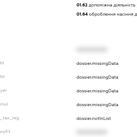
01.62
допоміжна діяльність 
01.64
оброблення насіння д
XXXXXXXXXX
bt
dossier.missingData
ebt
dossier.missingData
ayer
dossier.missingData
nnul
dossier.missingData
e_tax_reg
dossier.notInList
rofit
XXXXXXXXXX