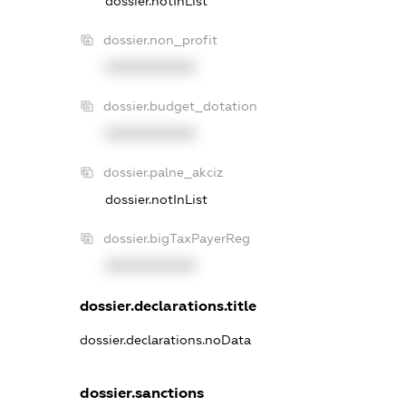
dossier.notInList
dossier.non_profit
XXXXXXXXXX
dossier.budget_dotation
XXXXXXXXXX
dossier.palne_akciz
dossier.notInList
dossier.bigTaxPayerReg
XXXXXXXXXX
dossier.declarations.title
dossier.declarations.noData
dossier.sanctions