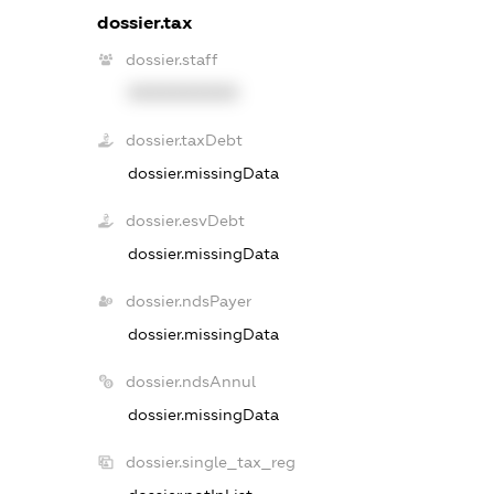
dossier.tax
dossier.staff
XXXXXXXXXX
dossier.taxDebt
dossier.missingData
dossier.esvDebt
dossier.missingData
dossier.ndsPayer
dossier.missingData
dossier.ndsAnnul
dossier.missingData
dossier.single_tax_reg