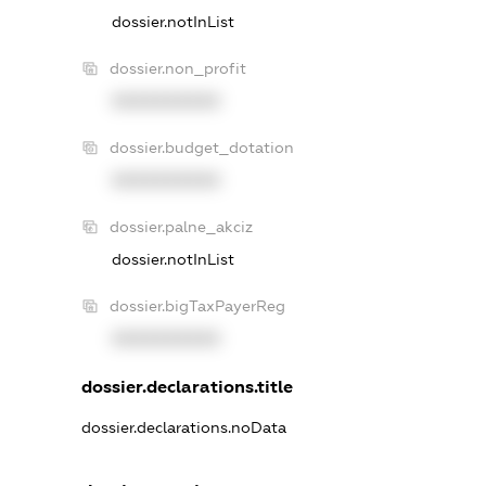
dossier.notInList
dossier.non_profit
XXXXXXXXXX
dossier.budget_dotation
XXXXXXXXXX
dossier.palne_akciz
dossier.notInList
dossier.bigTaxPayerReg
XXXXXXXXXX
dossier.declarations.title
dossier.declarations.noData