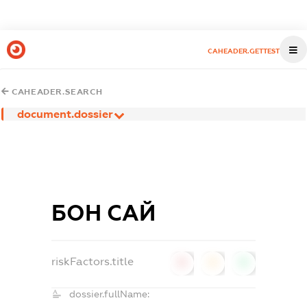
CAHEADER.GETTEST
CAHEADER.SEARCH
document.dossier
БОН САЙ
riskFactors.title
0
0
0
dossier.fullName: