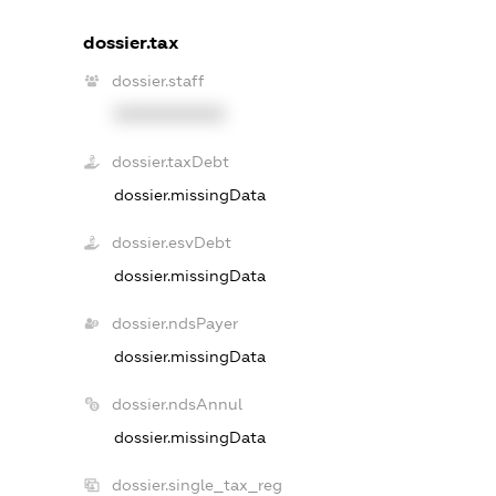
dossier.tax
dossier.staff
XXXXXXXXXX
dossier.taxDebt
dossier.missingData
dossier.esvDebt
dossier.missingData
dossier.ndsPayer
dossier.missingData
dossier.ndsAnnul
dossier.missingData
dossier.single_tax_reg