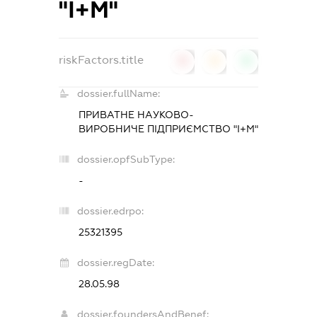
"І+М"
riskFactors.title
0
0
0
dossier.fullName:
ПРИВАТНЕ НАУКОВО-
ВИРОБНИЧЕ ПІДПРИЄМСТВО "І+М"
dossier.opfSubType:
-
dossier.edrpo:
25321395
dossier.regDate:
28.05.98
dossier.foundersAndBenef: