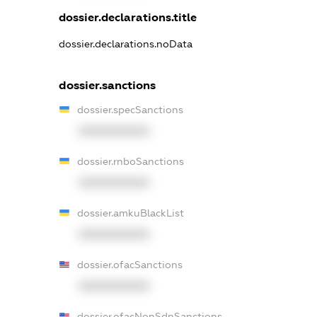
dossier.declarations.title
dossier.declarations.noData
dossier.sanctions
dossier.specSanctions
XXXXXXXXXX
dossier.rnboSanctions
XXXXXXXXXX
dossier.amkuBlackList
XXXXXXXXXX
dossier.ofacSanctions
XXXXXXXXXX
dossier.ofacNonSdnSanctions