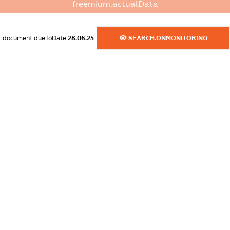
freemium.actualData
dossier.commercial_info.website
XXXXXXXXXX
document.dueToDate
28.06.25
SEARCH.ONMONITORING
dossier.commercial_info.activity
XXXXXXXXXX
freemium.exampleText_1
freemium.exampleText_2
freemium.anonymousPerSearch2
FREEMIUM.DETAILS
FREEMIUM.REGISTER