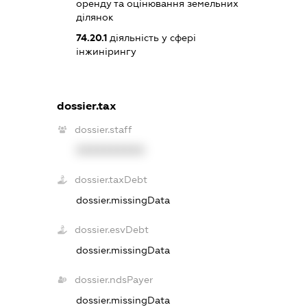
оренду та оцінювання земельних
ділянок
74.20.1
діяльність у сфері
інжинірингу
dossier.tax
dossier.staff
XXXXXXXXXX
dossier.taxDebt
dossier.missingData
dossier.esvDebt
dossier.missingData
dossier.ndsPayer
dossier.missingData