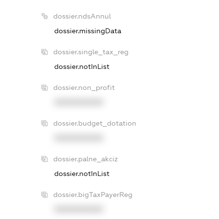
dossier.ndsAnnul
dossier.missingData
dossier.single_tax_reg
dossier.notInList
dossier.non_profit
XXXXXXXXXX
dossier.budget_dotation
XXXXXXXXXX
dossier.palne_akciz
dossier.notInList
dossier.bigTaxPayerReg
XXXXXXXXXX