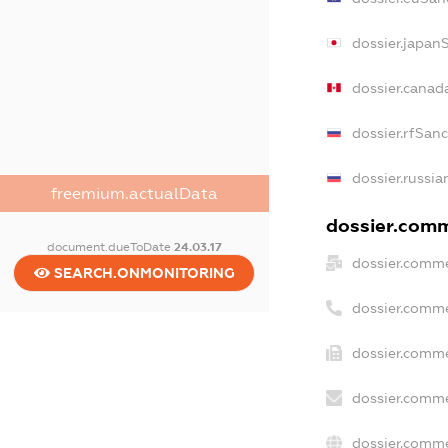
dossier.japan
dossier.canad
dossier.rfSan
dossier.russia
freemium.actualData
dossier.comme
document.dueToDate
24.03.17
dossier.comme
SEARCH.ONMONITORING
dossier.comme
dossier.comme
dossier.comme
dossier.comme