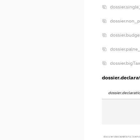
dossier.singl
dossier.non_p
dossier.budg
dossier.palne
dossier.bigT
dossier.declarat
dossier.declarat
dossier.declarations.licen