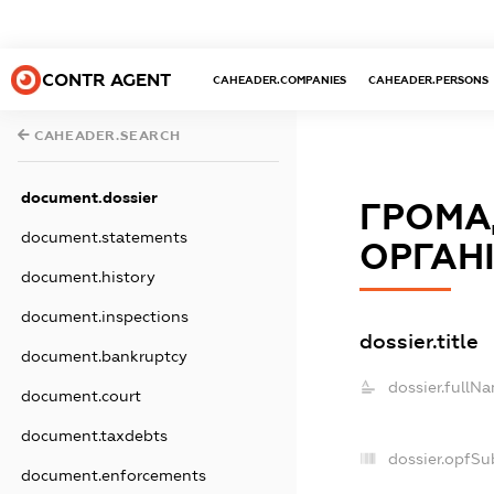
CONTR AGENT
CAHEADER.COMPANIES
CAHEADER.PERSONS
CAHEADER.SEARCH
document.dossier
ГРОМА
document.statements
ОРГАНI
document.history
document.inspections
dossier.title
document.bankruptcy
dossier.fullN
document.court
document.taxdebts
dossier.opfSu
document.enforcements