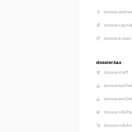
dossier.addres
dossier.capital
dossier.kveds:
dossier.tax
dossier.staff
dossier.taxDe
dossier.esvDe
dossier.ndsPa
dossier.ndsA