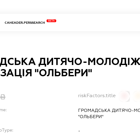
BETA
CAHEADER.PERSSEARCH
ДСЬКА ДИТЯЧО-МОЛОДI
ЗАЦIЯ "ОЛЬБЕРИ"
riskFactors.title
0
ame:
ГРОМАДСЬКА ДИТЯЧО-МО
"ОЛЬБЕРИ"
bType:
-