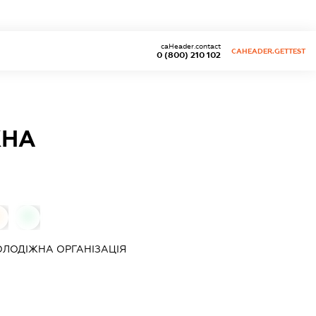
caHeader.contact
CAHEADER.GETTEST
0 (800) 210 102
ЖНА
0
0
ЛОДIЖНА ОРГАНIЗАЦIЯ