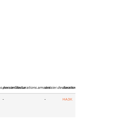
ns.personStatus
dossier.declarations.amount
dossier.declarations.currency
dossier.declarations.source
-
-
НАЗК