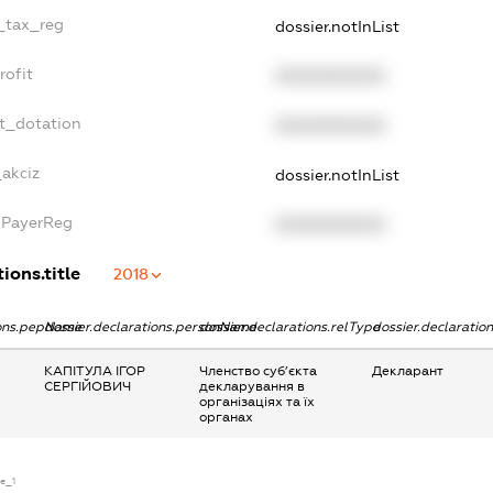
e_tax_reg
dossier.notInList
rofit
XXXXXXXXXX
et_dotation
XXXXXXXXXX
_akciz
dossier.notInList
axPayerReg
XXXXXXXXXX
ions.title
2018
ions.pepName
dossier.declarations.personName
dossier.declarations.relType
dossier.declaratio
КАПІТУЛА ІГОР
Членство суб’єкта
Декларант
СЕРГІЙОВИЧ
декларування в
організаціях та їх
органах
se_1