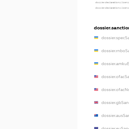
dossier.declarations.licen
dossier.declarations.licen
dossier.sanctio
dossier.specS
dossier.rnboS
dossier.amkuB
dossier.ofacS
dossier.ofac
dossier.gbSan
dossier.ausSa
dossier.euSan