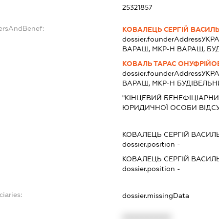
25321857
dersAndBenef:
КОВАЛЕЦЬ СЕРГІЙ ВАСИЛ
dossier.founderAddress
УКРА
ВАРАШ, МКР-Н ВАРАШ, БУД. 
КОВАЛЬ ТАРАС ОНУФРІЙО
dossier.founderAddress
УКРА
ВАРАШ, МКР-Н БУДІВЕЛЬНИКІ
"КІНЦЕВИЙ БЕНЕФІЦІАРНИ
ЮРИДИЧНОЇ ОСОБИ ВІДСУ
КОВАЛЕЦЬ СЕРГІЙ ВАСИЛ
dossier.position -
КОВАЛЕЦЬ СЕРГІЙ ВАСИЛ
dossier.position -
ciaries:
dossier.missingData
XXXXXXXXXX