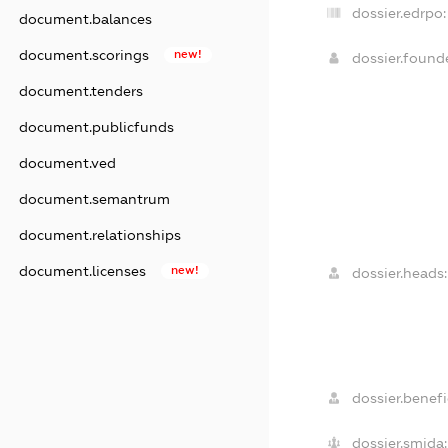
dossier.edrpo:
document.balances
document.scorings
new!
dossier.foun
document.tenders
document.publicfunds
document.ved
document.semantrum
document.relationships
document.licenses
new!
dossier.heads:
dossier.benefi
dossier.smida: