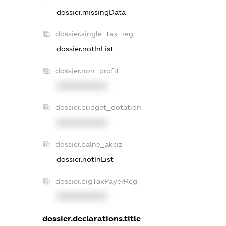
dossier.missingData
dossier.single_tax_reg
dossier.notInList
dossier.non_profit
XXXXXXXXXX
dossier.budget_dotation
XXXXXXXXXX
dossier.palne_akciz
dossier.notInList
dossier.bigTaxPayerReg
XXXXXXXXXX
dossier.declarations.title