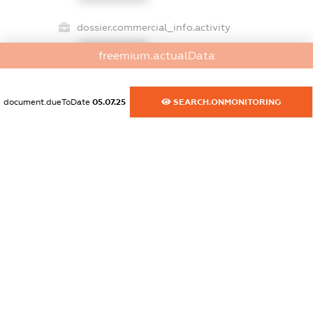
dossier.commercial_info.activity
XXXXXXXXXX
freemium.actualData
document.dueToDate
05.07.25
SEARCH.ONMONITORING
freemium.exampleText_1
freemium.exampleText_2
freemium.anonymousPerSearch2
FREEMIUM.DETAILS
FREEMIUM.REGISTER