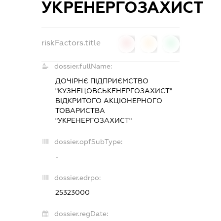
УКРЕНЕРГОЗАХИСТ
riskFactors.title
0
0
0
dossier.fullName:
ДОЧІРНЄ ПІДПРИЄМСТВО
"КУЗНЕЦОВСЬКЕНЕРГОЗАХИСТ"
ВІДКРИТОГО АКЦІОНЕРНОГО
ТОВАРИСТВА
"УКРЕНЕРГОЗАХИСТ"
dossier.opfSubType:
-
dossier.edrpo:
25323000
dossier.regDate: