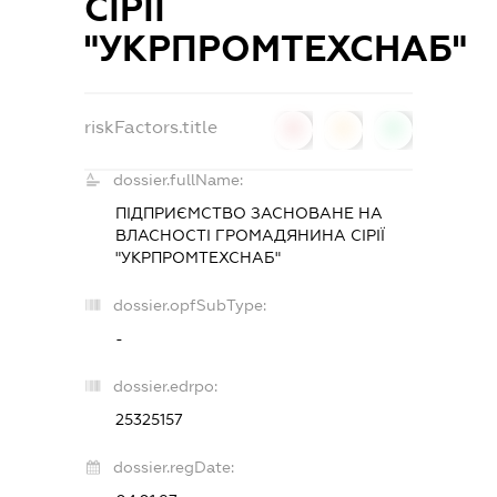
СІРІЇ
"УКРПРОМТЕХСНАБ"
riskFactors.title
0
0
0
dossier.fullName:
ПІДПРИЄМСТВО ЗАСНОВАНЕ НА
ВЛАСНОСТІ ГРОМАДЯНИНА СІРІЇ
"УКРПРОМТЕХСНАБ"
dossier.opfSubType:
-
dossier.edrpo:
25325157
dossier.regDate: