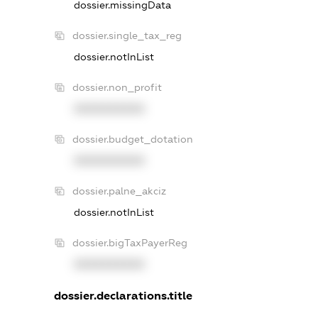
dossier.missingData
dossier.single_tax_reg
dossier.notInList
dossier.non_profit
XXXXXXXXXX
dossier.budget_dotation
XXXXXXXXXX
dossier.palne_akciz
dossier.notInList
dossier.bigTaxPayerReg
XXXXXXXXXX
dossier.declarations.title