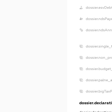
dossier.esvDeb
dossier.ndsPay
dossier.ndsAnn
dossier.single
dossier.non_pr
dossier.budget
dossier.palne_a
dossier.bigTax
dossier.declarati