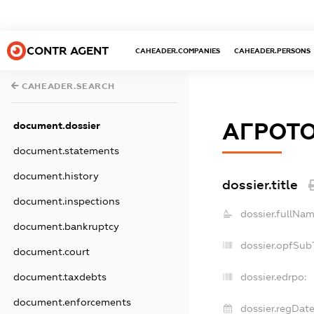
CONTR AGENT
CAHEADER.COMPANIES
CAHEADER.PERSONS
CAHEADER.SEARCH
АГРОТ
document.dossier
document.statements
document.history
dossier.title
document.inspections
dossier.fullNam
document.bankruptcy
dossier.opfSub
document.court
document.taxdebts
dossier.edrpo:
document.enforcements
dossier.regDate