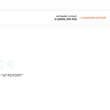
caHeader.contact
CAHEADER.GETTEST
0 (800) 210 102
0
 "АГРОТОРГ"