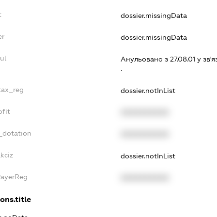
t
dossier.missingData
er
dossier.missingData
ul
Анульовано з 27.08.01 у зв'я
.
_tax_reg
dossier.notInList
ofit
XXXXXXXXXX
_dotation
XXXXXXXXXX
kciz
dossier.notInList
PayerReg
XXXXXXXXXX
ons.title