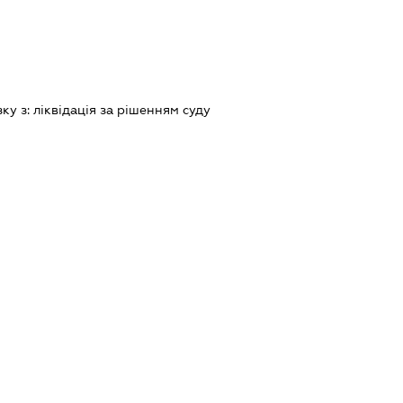
зку з:
лiквiдацiя за рiшенням суду