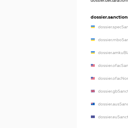
dossier.declaratio
dossier.sanction
dossier.specSa
dossier.rnboSa
dossier.amkuBl
dossier.ofacSa
dossier.ofacN
dossier.gbSanc
dossier.ausSan
dossier.euSanc