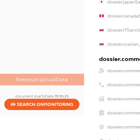
dossier.japanS
dossier.canada
dossier.rfSanct
dossier.russian
dossier.commer
dossier.commer
freemium.actualData
dossier.commer
document.dueToDate
31.10.25
dossier.commer
SEARCH.ONMONITORING
dossier.commer
dossier.commer