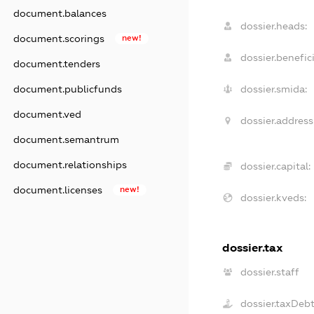
document.balances
dossier.heads:
document.scorings
new!
dossier.benefici
document.tenders
document.publicfunds
dossier.smida:
document.ved
dossier.address
document.semantrum
document.relationships
dossier.capital:
document.licenses
new!
dossier.kveds:
dossier.tax
dossier.staff
dossier.taxDeb