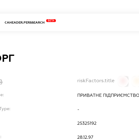
BETA
CAHEADER.PERSSEARCH
ОРГ
riskFactors.title
0
0
e:
ПРИВАТНЕ ПІДПРИЄМСТВО
Type:
-
25325192
:
28.12.97