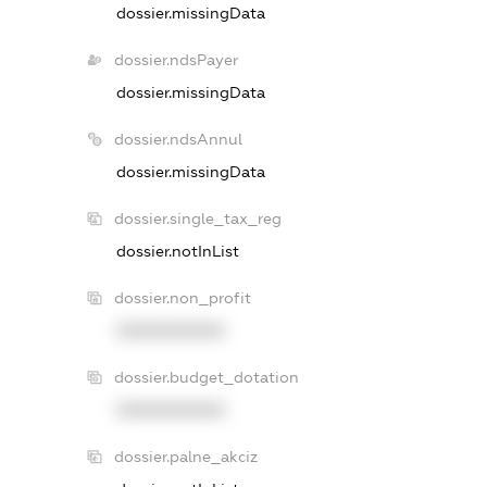
dossier.missingData
dossier.ndsPayer
dossier.missingData
dossier.ndsAnnul
dossier.missingData
dossier.single_tax_reg
dossier.notInList
dossier.non_profit
XXXXXXXXXX
dossier.budget_dotation
XXXXXXXXXX
dossier.palne_akciz