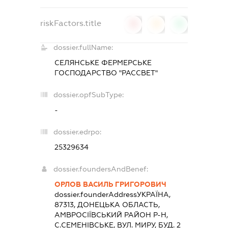
riskFactors.title
0
0
0
dossier.fullName:
СЕЛЯНСЬКЕ ФЕРМЕРСЬКЕ
ГОСПОДАРСТВО "РАССВЕТ"
dossier.opfSubType:
-
dossier.edrpo:
25329634
dossier.foundersAndBenef:
ОРЛОВ ВАСИЛЬ ГРИГОРОВИЧ
dossier.founderAddress
УКРАЇНА,
87313, ДОНЕЦЬКА ОБЛАСТЬ,
АМВРОСIЇВСЬКИЙ РАЙОН Р-Н,
С.СЕМЕНІВСЬКЕ, ВУЛ. МИРУ, БУД. 2