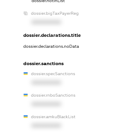
dossier.notInList
dossier.bigTaxPayerReg
XXXXXXXXXX
dossier.declarations.title
dossier.declarations.noData
dossier.sanctions
dossier.specSanctions
XXXXXXXXXX
dossier.rnboSanctions
XXXXXXXXXX
dossier.amkuBlackList
XXXXXXXXXX