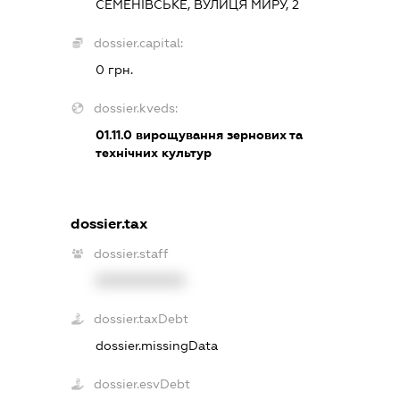
СЕМЕНІВСЬКЕ, ВУЛИЦЯ МИРУ, 2
dossier.capital:
0 грн.
dossier.kveds:
01.11.0
вирощування зернових та
технічних культур
dossier.tax
dossier.staff
XXXXXXXXXX
dossier.taxDebt
dossier.missingData
dossier.esvDebt