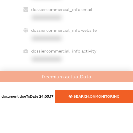
dossier.commercial_info.email
XXXXXXXXXX
dossier.commercial_info.website
XXXXXXXXXX
dossier.commercial_info.activity
XXXXXXXXXX
freemium.actualData
freemium.exampleText_1
freemium.exampleText_2
freemium.anonymousPerSearch2
document.dueToDate
24.03.17
SEARCH.ONMONITORING
FREEMIUM.DETAILS
FREEMIUM.REGISTER