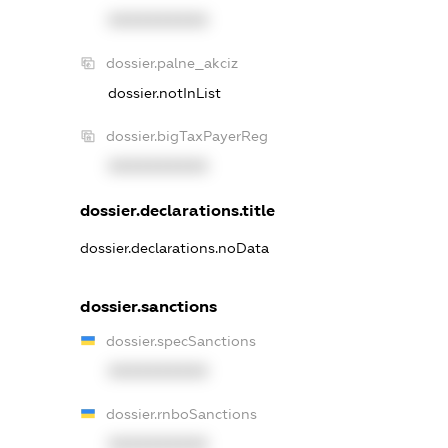
XXXXXXXXXX
dossier.palne_akciz
dossier.notInList
dossier.bigTaxPayerReg
XXXXXXXXXX
dossier.declarations.title
dossier.declarations.noData
dossier.sanctions
dossier.specSanctions
XXXXXXXXXX
dossier.rnboSanctions
XXXXXXXXXX