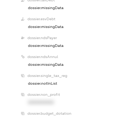
dossier.missingData
dossier.esvDebt
dossier.missingData
dossier.ndsPayer
dossier.missingData
dossier.ndsAnnul
dossier.missingData
dossier.single_tax_reg
dossier.notInList
dossier.non_profit
XXXXXXXXXX
dossier.budget_dotation