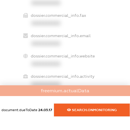
XXXXXXXXXX
dossier.commercial_info.fax
XXXXXXXXXX
dossier.commercial_info.email
XXXXXXXXXX
dossier.commercial_info.website
XXXXXXXXXX
dossier.commercial_info.activity
XXXXXXXXXX
freemium.actualData
freemium.exampleText_1
document.dueToDate
24.03.17
SEARCH.ONMONITORING
freemium.exampleText_2
freemium.anonymousPerSearch2
FREEMIUM.DETAILS