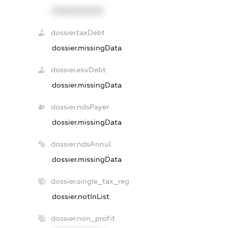
XXXXXXXXXX
dossier.taxDebt
dossier.missingData
dossier.esvDebt
dossier.missingData
dossier.ndsPayer
dossier.missingData
dossier.ndsAnnul
dossier.missingData
dossier.single_tax_reg
dossier.notInList
dossier.non_profit