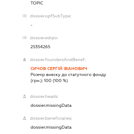
ТОРІС
dossier.opfSubType:
-
dossier.edrpo:
25354265
dossier.foundersAndBenef:
СИЧОВ СЕРГІЙ ІВАНОВИЧ
Розмір внеску до статутного фонду
(грн.):
100
(100 %)
dossier.heads:
dossier.missingData
dossier.beneficiaries:
dossier.missingData