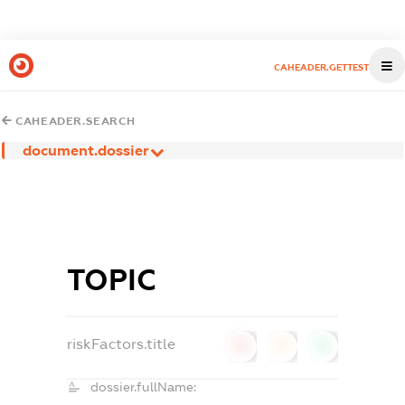
CAHEADER.GETTEST
CAHEADER.SEARCH
document.dossier
ТОРІС
riskFactors.title
0
0
0
dossier.fullName: