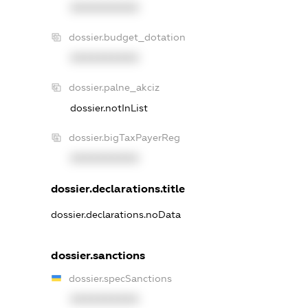
XXXXXXXXXX
dossier.budget_dotation
XXXXXXXXXX
dossier.palne_akciz
dossier.notInList
dossier.bigTaxPayerReg
XXXXXXXXXX
dossier.declarations.title
dossier.declarations.noData
dossier.sanctions
dossier.specSanctions
XXXXXXXXXX