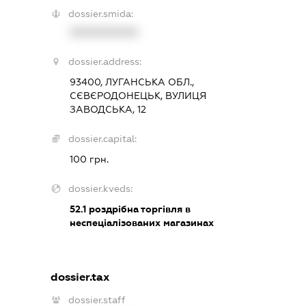
dossier.smida:
XXXXXXXXXX
dossier.address:
93400, ЛУГАНСЬКА ОБЛ.,
СЄВЄРОДОНЕЦЬК, ВУЛИЦЯ
ЗАВОДСЬКА, 12
dossier.capital:
100 грн.
dossier.kveds:
52.1
роздрібна торгівля в
неспеціалізованих магазинах
dossier.tax
dossier.staff