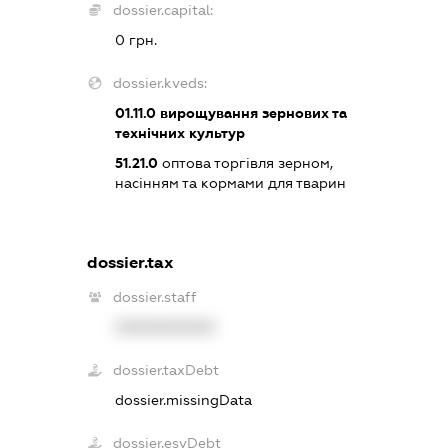
dossier.capital:
0 грн.
dossier.kveds:
01.11.0
вирощування зернових та
технічних культур
51.21.0
оптова торгівля зерном,
насінням та кормами для тварин
dossier.tax
dossier.staff
XXXXXXXXXX
dossier.taxDebt
dossier.missingData
dossier.esvDebt