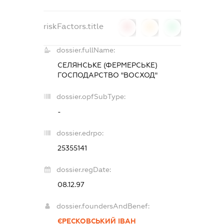
riskFactors.title
0
0
0
dossier.fullName:
СЕЛЯНСЬКЕ (ФЕРМЕРСЬКЕ)
ГОСПОДАРСТВО "ВОСХОД"
dossier.opfSubType:
-
dossier.edrpo:
25355141
dossier.regDate:
08.12.97
dossier.foundersAndBenef:
ЄРЕСКОВСЬКИЙ ІВАН