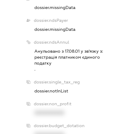
dossier.missingData
dossier.ndsPayer
dossier.missingData
dossier.ndsAnnul
Анульовано з 17.08.01 у зв'язку з:
реєстрацiя платником єдиного
податку
.
dossier.single_tax_reg
dossier.notInList
dossier.non_profit
XXXXXXXXXX
dossier.budget_dotation