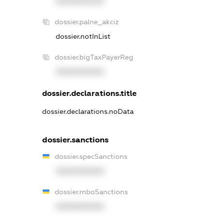
XXXXXXXXXX
dossier.palne_akciz
dossier.notInList
dossier.bigTaxPayerReg
XXXXXXXXXX
dossier.declarations.title
dossier.declarations.noData
dossier.sanctions
dossier.specSanctions
XXXXXXXXXX
dossier.rnboSanctions
XXXXXXXXXX