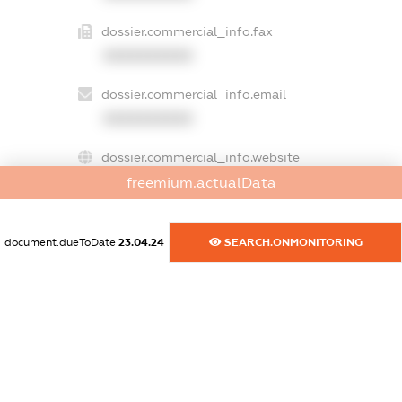
dossier.commercial_info.fax
XXXXXXXXXX
dossier.commercial_info.email
XXXXXXXXXX
dossier.commercial_info.website
XXXXXXXXXX
freemium.actualData
dossier.commercial_info.activity
document.dueToDate
23.04.24
SEARCH.ONMONITORING
XXXXXXXXXX
freemium.exampleText_1
freemium.exampleText_2
freemium.anonymousPerSearch2
FREEMIUM.DETAILS