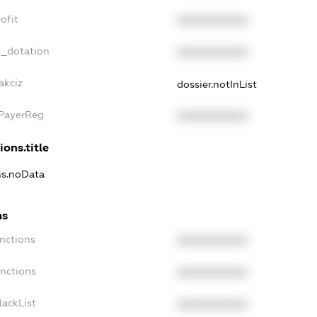
ofit
XXXXXXXXXX
t_dotation
XXXXXXXXXX
akciz
dossier.notInList
xPayerReg
XXXXXXXXXX
ions.title
ons.noData
ns
anctions
XXXXXXXXXX
anctions
XXXXXXXXXX
lackList
XXXXXXXXXX