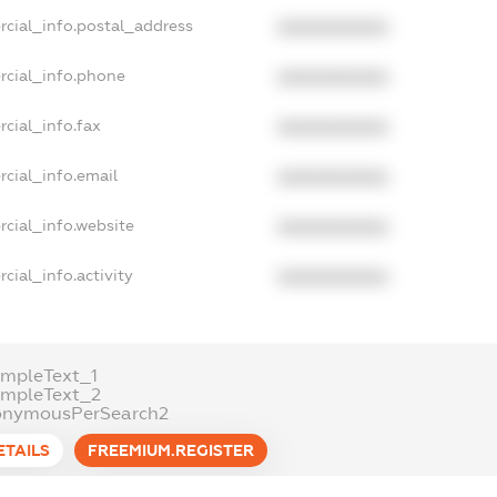
rcial_info.postal_address
XXXXXXXXXX
rcial_info.phone
XXXXXXXXXX
cial_info.fax
XXXXXXXXXX
cial_info.email
XXXXXXXXXX
cial_info.website
XXXXXXXXXX
cial_info.activity
XXXXXXXXXX
mpleText_1
ampleText_2
onymousPerSearch2
ETAILS
FREEMIUM.REGISTER