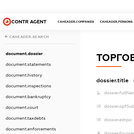
CONTR AGENT
CAHEADER.COMPANIES
CAHEADER.PERSONS
CAHEADER.SEARCH
document.dossier
ТОРГОВ
document.statements
document.history
dossier.title
document.inspections
dossier.fullNa
document.bankruptcy
dossier.opfSu
document.court
document.taxdebts
dossier.edrpo:
document.enforcements
dossier.found