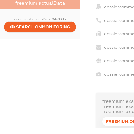
freemium.actualData
dossier.comme
document.dueToDate
24.03.17
dossier.comme
SEARCH.ONMONITORING
dossier.commer
dossier.commer
dossier.commer
dossier.commer
freemium.exa
freemium.ex
freemium.an
FREEMIUM.D