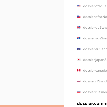
dossier.ofacSa
dossier.ofacN
dossier.gbSan
dossier.ausSa
dossier.euSan
dossier.japan
dossier.canad
dossier.rfSanc
dossier.russia
dossier.comme