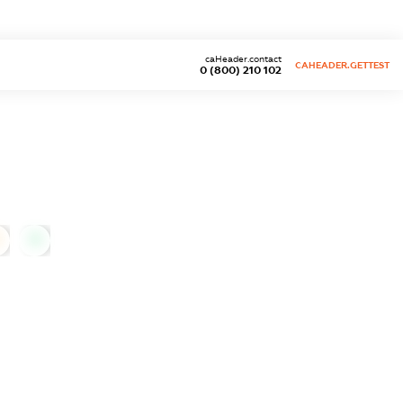
caHeader.contact
CAHEADER.GETTEST
0 (800) 210 102
0