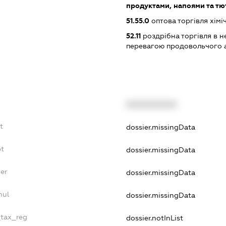
продуктами, напоями та т
51.55.0
оптова торгівля хім
52.11
роздрібна торгівля в н
перевагою продовольчого 
XXXXXXXXXX
t
dossier.missingData
bt
dossier.missingData
er
dossier.missingData
nul
dossier.missingData
_tax_reg
dossier.notInList