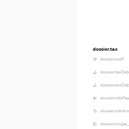
dossier.tax
dossier.staff
dossier.taxDeb
dossier.esvDe
dossier.ndsPay
dossier.ndsAn
dossier.single