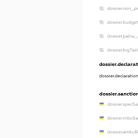
dossier.non_pr
dossier.budge
dossier.palne_
dossier.bigTa
dossier.declarat
dossier.declarati
dossier.sanctio
dossier.specS
dossier.rnboS
dossier.amkuB