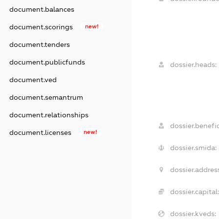
document.balances
document.scorings
new!
document.tenders
document.publicfunds
dossier.heads:
document.ved
document.semantrum
document.relationships
dossier.benefic
document.licenses
new!
dossier.smida:
dossier.addres
dossier.capital
dossier.kveds: