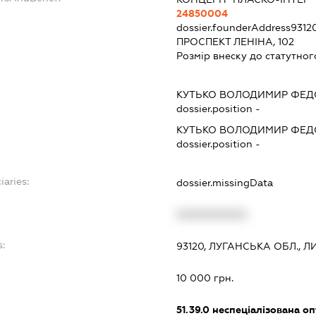
24850004
dossier.founderAddress
9312
ПРОСПЕКТ ЛЕНІНА, 102
Розмір внеску до статутног
КУТЬКО ВОЛОДИМИР ФЕ
dossier.position -
КУТЬКО ВОЛОДИМИР ФЕ
dossier.position -
iaries:
dossier.missingData
XXXXXXXXXX
s:
93120, ЛУГАНСЬКА ОБЛ., 
:
10 000 грн.
51.39.0
неспеціалізована оп