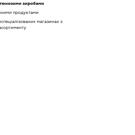
ютюновими виробами
ічними продуктами
еспеціалізованих магазинах з
асортименту