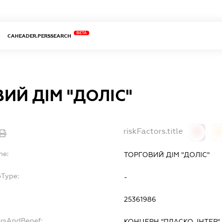
BETA
CAHEADER.PERSSEARCH
ИЙ ДІМ "ДОЛІС"
riskFactors.title
0
0
me:
ТОРГОВИЙ ДІМ "ДОЛІС"
bType:
-
25361986
ersAndBenef:
КОНЦЕРН "ПЛАСКО-ІНТЕР"