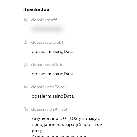
dossier.tax
dossier.staff
XXXXXXXXXX
dossier.taxDebt
dossier.missingData
dossier.esvDebt
dossier.missingData
dossier.ndsPayer
dossier.missingData
dossier.ndsAnnul
Анульовано з 01.11.05 у зв'язку з:
ненадання декларацiй протягом
року
Анульовано за рiшенням