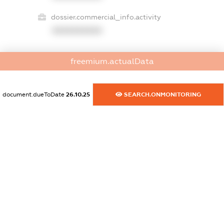
dossier.commercial_info.activity
XXXXXXXXXX
freemium.actualData
freemium.exampleText_1
freemium.exampleText_2
freemium.anonymousPerSearch2
document.dueToDate
26.10.25
SEARCH.ONMONITORING
FREEMIUM.DETAILS
FREEMIUM.REGISTER