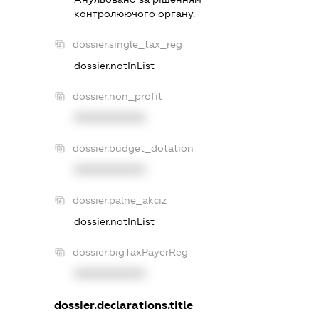
контролюючого органу.
dossier.single_tax_reg
dossier.notInList
dossier.non_profit
XXXXXXXXXX
dossier.budget_dotation
XXXXXXXXXX
dossier.palne_akciz
dossier.notInList
dossier.bigTaxPayerReg
XXXXXXXXXX
dossier.declarations.title