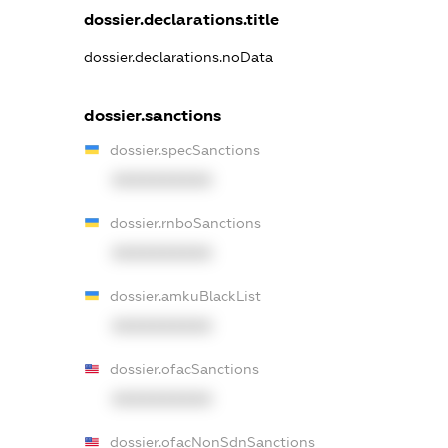
dossier.declarations.title
dossier.declarations.noData
dossier.sanctions
dossier.specSanctions
XXXXXXXXXX
dossier.rnboSanctions
XXXXXXXXXX
dossier.amkuBlackList
XXXXXXXXXX
dossier.ofacSanctions
XXXXXXXXXX
dossier.ofacNonSdnSanctions