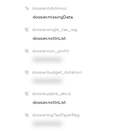
dossier.ndsAnnul
dossier.missingData
dossier.single_tax_reg
dossier.notInList
dossier.non_profit
XXXXXXXXXX
dossier.budget_dotation
XXXXXXXXXX
dossier.palne_akciz
dossier.notInList
dossier.bigTaxPayerReg
XXXXXXXXXX