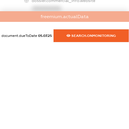
dossier.commercial_info.website
XXXXXXXXXX
freemium.actualData
dossier.commercial_info.activity
XXXXXXXXXX
document.dueToDate
05.07.25
SEARCH.ONMONITORING
freemium.exampleText_1
freemium.exampleText_2
freemium.anonymousPerSearch2
FREEMIUM.DETAILS
FREEMIUM.REGISTER