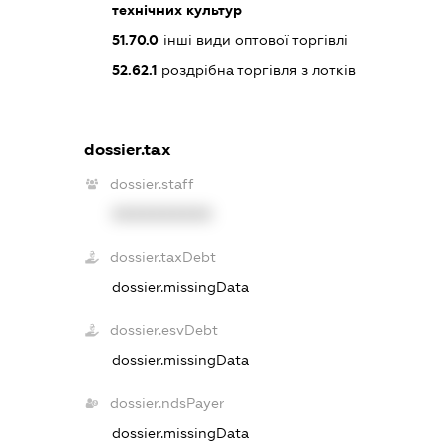
технічних культур
51.70.0
інші види оптової торгівлі
52.62.1
роздрібна торгівля з лотків
dossier.tax
dossier.staff
XXXXXXXXXX
dossier.taxDebt
dossier.missingData
dossier.esvDebt
dossier.missingData
dossier.ndsPayer
dossier.missingData