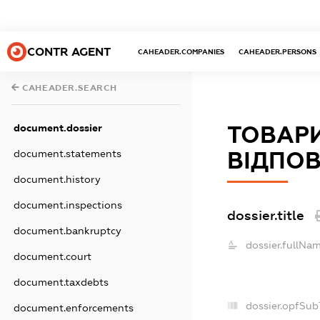
CONTR AGENT
CAHEADER.COMPANIES
CAHEADER.PERSONS
CAHEADER.SEARCH
document.dossier
ТОВАР
document.statements
ВІДПОВ
document.history
document.inspections
dossier.title
document.bankruptcy
dossier.fullNam
document.court
document.taxdebts
dossier.opfSub
document.enforcements