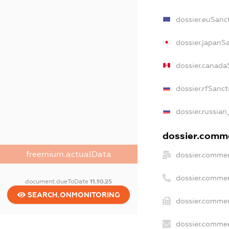
dossier.euSanc
dossier.japanS
dossier.canada
dossier.rfSanct
dossier.russian
dossier.comme
freemium.actualData
dossier.commer
dossier.commer
document.dueToDate
11.10.25
SEARCH.ONMONITORING
dossier.commer
dossier.commer