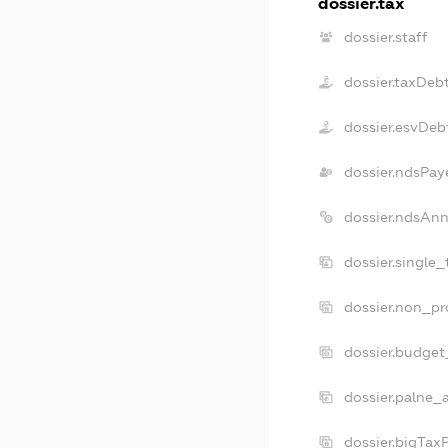
dossier.tax
dossier.staff
dossier.taxDeb
dossier.esvDeb
dossier.ndsPay
dossier.ndsAnn
dossier.single
dossier.non_pr
dossier.budget
dossier.palne_
dossier.bigTax