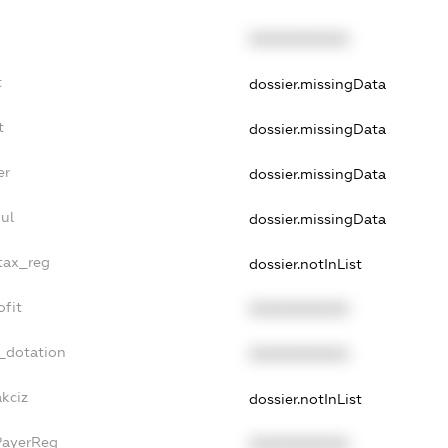
XXXXXXXXXX
t
dossier.missingData
t
dossier.missingData
er
dossier.missingData
ul
dossier.missingData
_tax_reg
dossier.notInList
ofit
XXXXXXXXXX
_dotation
XXXXXXXXXX
akciz
dossier.notInList
PayerReg
XXXXXXXXXX