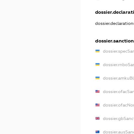
dossier.declarati
dossier.declaratio
dossier.sanction
dossier.specSa
dossier.rnboSa
dossier.amkuBl
dossier.ofacSa
dossier.ofacN
dossier.gbSanc
dossier.ausSan