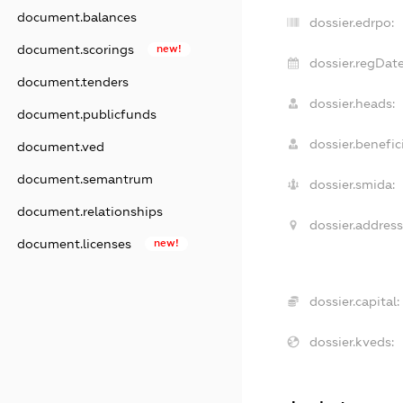
document.balances
dossier.edrpo:
document.scorings
new!
dossier.regDate
document.tenders
dossier.heads:
document.publicfunds
dossier.benefici
document.ved
document.semantrum
dossier.smida:
document.relationships
dossier.address
document.licenses
new!
dossier.capital:
dossier.kveds: