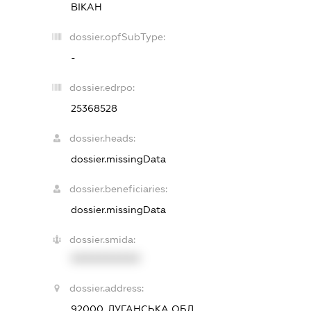
ВІКАН
dossier.opfSubType:
-
dossier.edrpo:
25368528
dossier.heads:
dossier.missingData
dossier.beneficiaries:
dossier.missingData
dossier.smida:
XXXXXXXXXX
dossier.address:
92000, ЛУГАНСЬКА ОБЛ.,