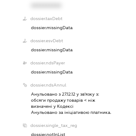
XXXXXXXXXX
dossier.taxDebt
dossier.missingData
dossier.esvDebt
dossier.missingData
dossier.ndsPayer
dossier.missingData
dossier.ndsAnnul
Анульовано з 27.12.12 у зв'язку з:
обсяги продажу товарiв < нiж
визначенi у Кодексi
Анульовано за iнiцiативою платника.
dossier.single_tax_reg
dossier.notInList