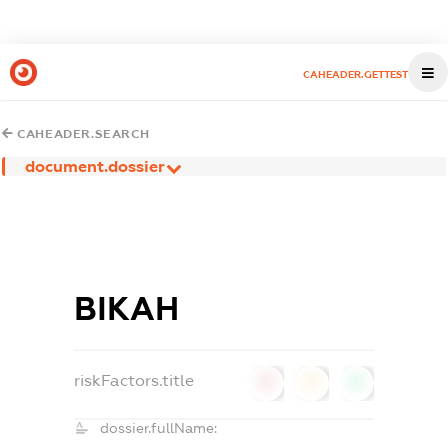
CAHEADER.GETTEST
CAHEADER.SEARCH
document.dossier
ВІКАН
riskFactors.title
0
0
0
dossier.fullName: