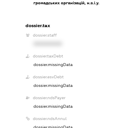
громадських організацій, н.в.і.у.
dossier.tax
dossier.staff
XXXXXXXXXX
dossier.taxDebt
dossier.missingData
dossier.esvDebt
dossier.missingData
dossier.ndsPayer
dossier.missingData
dossier.ndsAnnul
dossier.missingData