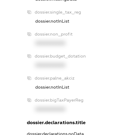
dossier.single_tax_reg
dossier.notInList
dossier.non_profit
XXXXXXXXXX
dossier.budget_dotation
XXXXXXXXXX
dossier.palne_akciz
dossier.notInList
dossier.bigTaxPayerReg
XXXXXXXXXX
dossier.declarations.title
dossier.declarations.noData