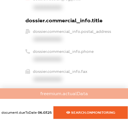
XXXXXXXXXX
dossier.commercial_info.title
dossier.commercial_info.postal_address
XXXXXXXXXX
dossier.commercial_info.phone
XXXXXXXXXX
dossier.commercial_info.fax
XXXXXXXXXX
dossier.commercial_info.email
freemium.actualData
XXXXXXXXXX
dossier.commercial_info.website
document.dueToDate
06.07.25
SEARCH.ONMONITORING
XXXXXXXXXX