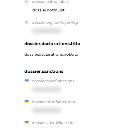
dossier.palne_akciz
dossier.notInList
dossier.bigTaxPayerReg
XXXXXXXXXX
dossier.declarations.title
dossier.declarations.noData
dossier.sanctions
dossier.specSanctions
XXXXXXXXXX
dossier.rnboSanctions
XXXXXXXXXX
dossier.amkuBlackList