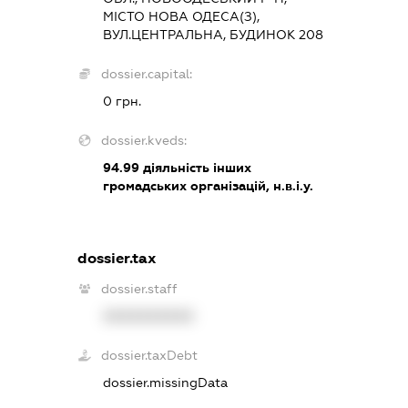
МІСТО НОВА ОДЕСА(З),
ВУЛ.ЦЕНТРАЛЬНА, БУДИНОК 208
dossier.capital:
0 грн.
dossier.kveds:
94.99
діяльність інших
громадських організацій, н.в.і.у.
dossier.tax
dossier.staff
XXXXXXXXXX
dossier.taxDebt
dossier.missingData