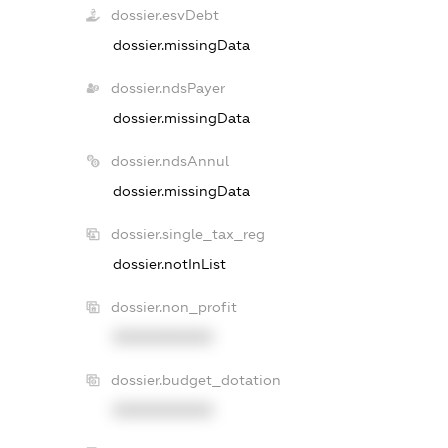
dossier.esvDebt
dossier.missingData
dossier.ndsPayer
dossier.missingData
dossier.ndsAnnul
dossier.missingData
dossier.single_tax_reg
dossier.notInList
dossier.non_profit
XXXXXXXXXX
dossier.budget_dotation
XXXXXXXXXX