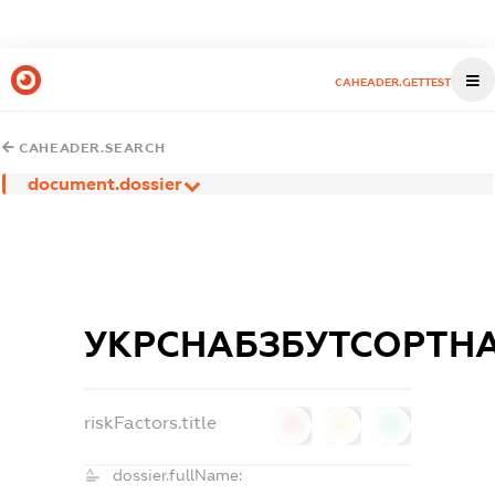
CAHEADER.GETTEST
CAHEADER.SEARCH
document.dossier
УКРСНАБЗБУТСОРТНА
riskFactors.title
0
0
0
dossier.fullName: