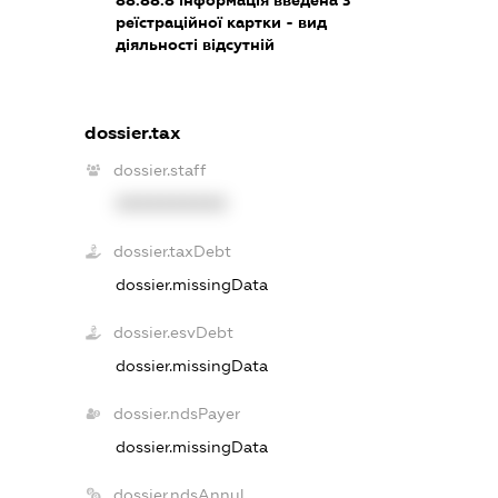
реїстраційної картки - вид
діяльності відсутній
dossier.tax
dossier.staff
XXXXXXXXXX
dossier.taxDebt
dossier.missingData
dossier.esvDebt
dossier.missingData
dossier.ndsPayer
dossier.missingData
dossier.ndsAnnul