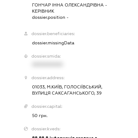
ГОНЧАР ІННА ОЛЕКСАНДРІВНА
-
КЕРІВНИК
dossier.position -
dossier.beneficiaries:
dossier.missingData
dossier.smida:
XXXXXXXXXX
dossier.address:
01033, М.КИЇВ, ГОЛОСІЇВСЬКИЙ,
ВУЛИЦЯ САКСАГАНСЬКОГО, 39
dossier.capital:
50 грн.
dossier.kveds:
88.88.8
інформація введена з