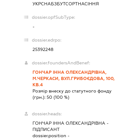
УКРСНАБЗБУТСОРТНАСІННЯ
dossier.opfSubType:
-
dossier.edrpo:
25392248
dossier.foundersAndBenef:
ГОНЧАР ІННА ОЛЕКСАНДРІВНА,
М.ЧЕРКАСИ, ВУЛ.ГРИБОЄДОВА, 100,
КВ.4
Розмір внеску до статутного фонду
(грн.):
50
(100 %)
dossier.heads:
ГОНЧАР ІННА ОЛЕКСАНДРІВНА
-
ПІДПИСАНТ
dossier.position -