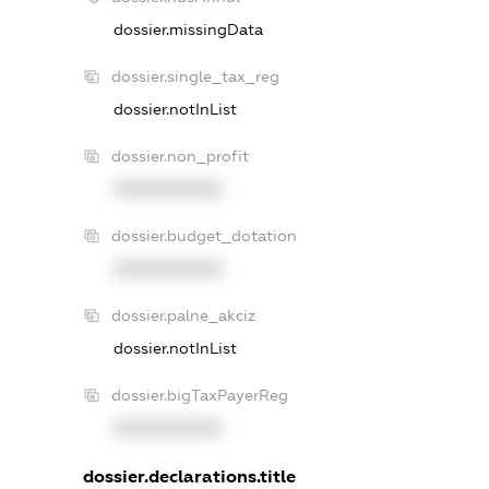
dossier.missingData
dossier.single_tax_reg
dossier.notInList
dossier.non_profit
XXXXXXXXXX
dossier.budget_dotation
XXXXXXXXXX
dossier.palne_akciz
dossier.notInList
dossier.bigTaxPayerReg
XXXXXXXXXX
dossier.declarations.title