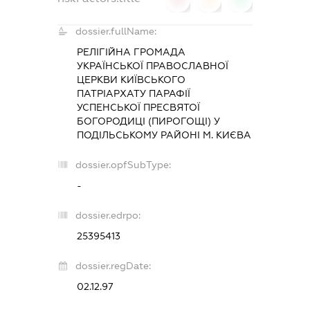
dossier.fullName:
РЕЛІГІЙНА ГРОМАДА
УКРАЇНСЬКОЇ ПРАВОСЛАВНОЇ
ЦЕРКВИ КИЇВСЬКОГО
ПАТРІАРХАТУ ПАРАФІЇ
УСПЕНСЬКОЇ ПРЕСВЯТОЇ
БОГОРОДИЦІ (ПИРОГОЩІ) У
ПОДІЛЬСЬКОМУ РАЙОНІ М. КИЄВА
dossier.opfSubType:
-
dossier.edrpo:
25395413
dossier.regDate:
02.12.97