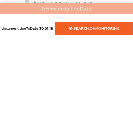
dossier.commercial_info.email
freemium.actualData
XXXXXXXXXX
dossier.commercial_info.website
document.dueToDate
30.01.18
SEARCH.ONMONITORING
XXXXXXXXXX
dossier.commercial_info.activity
XXXXXXXXXX
freemium.exampleText_1
freemium.exampleText_2
freemium.anonymousPerSearch2
FREEMIUM.DETAILS
FREEMIUM.REGISTER