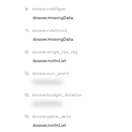
dossier.ndsPayer
dossier.missingData
dossier.ndsAnnul
dossier.missingData
dossier.single_tax_reg
dossier.notInList
dossier.non_profit
XXXXXXXXXX
dossier.budget_dotation
XXXXXXXXXX
dossier.palne_akciz
dossier.notInList