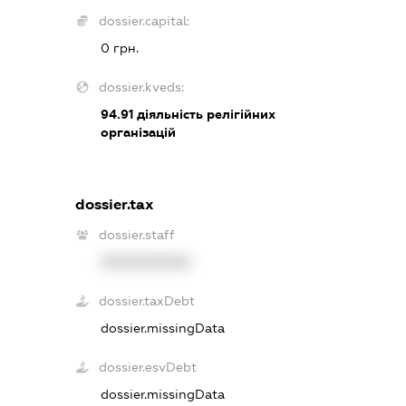
dossier.capital:
0 грн.
dossier.kveds:
94.91
діяльність релігійних
організацій
dossier.tax
dossier.staff
XXXXXXXXXX
dossier.taxDebt
dossier.missingData
dossier.esvDebt
dossier.missingData