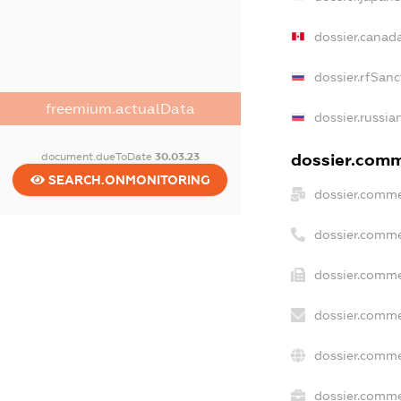
dossier.canad
dossier.rfSanc
freemium.actualData
dossier.russia
document.dueToDate
30.03.23
dossier.comme
SEARCH.ONMONITORING
dossier.comme
dossier.comme
dossier.comme
dossier.comme
dossier.comme
dossier.commer