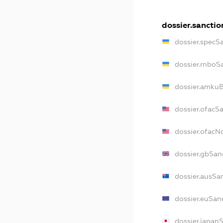
dossier.sanctio
dossier.specS
dossier.rnboS
dossier.amkuB
dossier.ofacS
dossier.ofac
dossier.gbSan
dossier.ausSa
dossier.euSan
dossier.japan