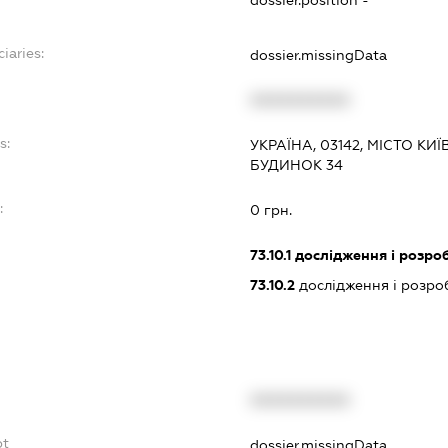
iaries:
dossier.missingData
XXXXXXXXXX
s:
УКРАЇНА, 03142, МІСТО КИ
БУДИНОК 34
:
0 грн.
73.10.1
дослідження і розроб
73.10.2
дослідження і розроб
XXXXXXXXXX
bt
dossier.missingData