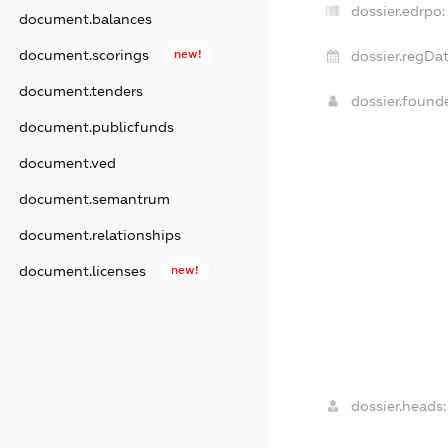
dossier.edrpo:
document.balances
document.scorings
new!
dossier.regDat
document.tenders
dossier.found
document.publicfunds
document.ved
document.semantrum
document.relationships
document.licenses
new!
dossier.heads: