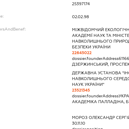
25397174
e:
02.02.98
ersAndBenef:
МІЖВІДОМЧИЙ ЕКОЛОГІЧ
АКАДЕМІЇ НАУК ТА МІНІС
НАВКОЛИШНЬОГО ПРИРОД
БЕЗПЕКИ УКРАЇНИ
22645022
dossier.founderAddress
6116
ДЗЕРЖИНСЬКИЙ, ПРОСПЕКТ
ДЕРЖАВНА УСТАНОВА "ІНС
НАВКОЛИШНЬОГО СЕРЕДО
НАУК УКРАЇНИ"
23521345
dossier.founderAddress
УКРА
АКАДЕМІКА ПАЛЛАДІНА, Б
МОРОЗ ОЛЕКСАНДР СЕРГ
30.11.10
dossier.position -