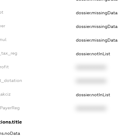
bt
dossier.missingData
yer
dossier.missingData
nul
dossier.missingData
e_tax_reg
dossier.notInList
rofit
XXXXXXXXXX
t_dotation
XXXXXXXXXX
_akciz
dossier.notInList
xPayerReg
XXXXXXXXXX
ions.title
ons.noData