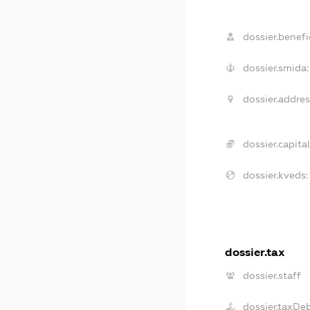
dossier.benefic
dossier.smida:
dossier.addres
dossier.capital
dossier.kveds:
dossier.tax
dossier.staff
dossier.taxDe