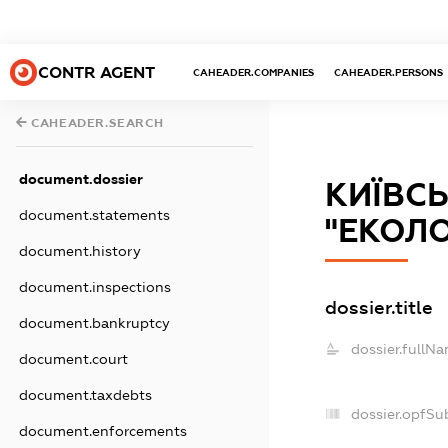
CONTR AGENT
CAHEADER.COMPANIES
CAHEADER.PERSONS
CAHEADER.SEARCH
document.dossier
КИЇВС
document.statements
"ЕКОЛО
document.history
document.inspections
dossier.title
document.bankruptcy
dossier.fullNa
document.court
document.taxdebts
dossier.opfSu
document.enforcements