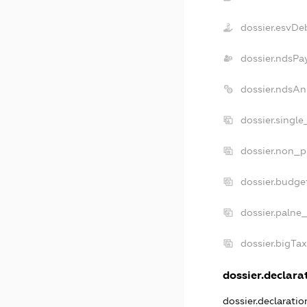
dossier.esvDe
dossier.ndsPa
dossier.ndsAn
dossier.singl
dossier.non_p
dossier.budge
dossier.palne
dossier.bigTa
dossier.declarat
dossier.declarati