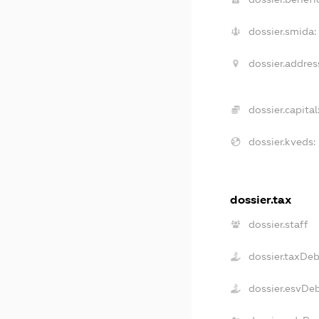
dossier.smida:
dossier.addres
dossier.capital
dossier.kveds:
dossier.tax
dossier.staff
dossier.taxDe
dossier.esvDe