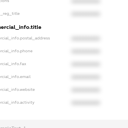
tions
XXXXXXXXXX
n_reg_title
XXXXXXXXXX
rcial_info.title
rcial_info.postal_address
XXXXXXXXXX
rcial_info.phone
XXXXXXXXXX
rcial_info.fax
XXXXXXXXXX
rcial_info.email
XXXXXXXXXX
rcial_info.website
XXXXXXXXXX
cial_info.activity
XXXXXXXXXX