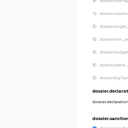
dossier.ndsPa
dossier.ndsAn
dossier.single
dossier.non_pr
dossier.budge
dossier.palne_
dossier.bigTa
dossier.declarat
dossier.declarati
dossier.sanctio