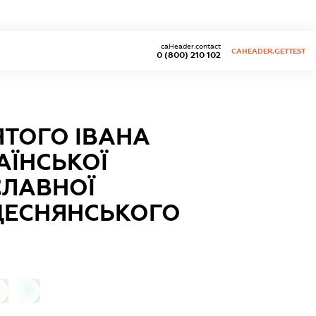
caHeader.contact
CAHEADER.GETTEST
0 (800) 210 102
ЯТОГО ІВАНА
РАЇНСЬКОЇ
СЛАВНОЇ
 ДЕСНЯНСЬКОГО
0