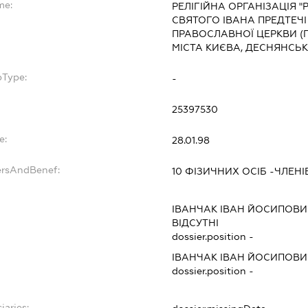
me:
РЕЛІГІЙНА ОРГАНІЗАЦІЯ "
СВЯТОГО ІВАНА ПРЕДТЕЧІ 
ПРАВОСЛАВНОЇ ЦЕРКВИ (
МІСТА КИЄВА, ДЕСНЯНСЬ
bType:
-
25397530
e:
28.01.98
ersAndBenef:
10 ФІЗИЧНИХ ОСІБ -ЧЛЕН
ІВАНЧАК ІВАН ЙОСИПОВИ
ВІДСУТНІ
dossier.position -
ІВАНЧАК ІВАН ЙОСИПОВИ
dossier.position -
iaries: