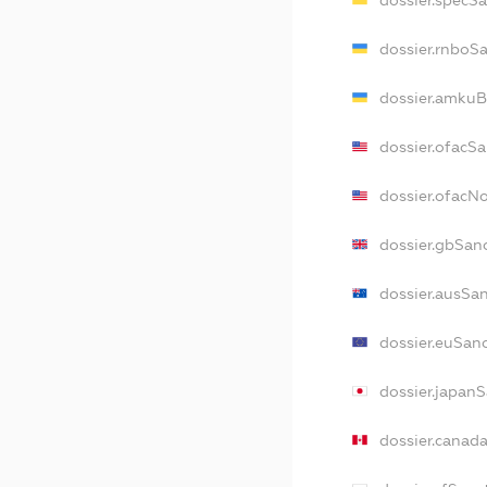
dossier.specS
dossier.rnboS
dossier.amkuB
dossier.ofacS
dossier.ofacN
dossier.gbSan
dossier.ausSa
dossier.euSan
dossier.japan
dossier.canad