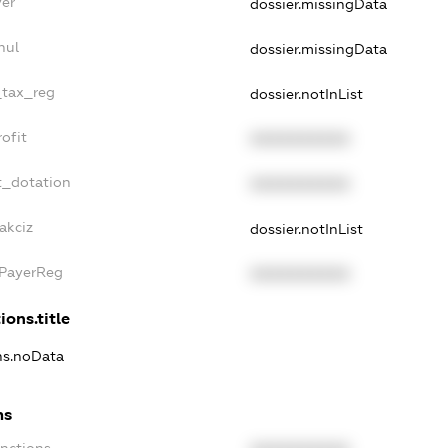
yer
dossier.missingData
nul
dossier.missingData
_tax_reg
dossier.notInList
ofit
XXXXXXXXXX
t_dotation
XXXXXXXXXX
akciz
dossier.notInList
xPayerReg
XXXXXXXXXX
ions.title
ons.noData
ns