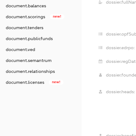
dossier.fullNa
document.balances
document.scorings
new!
document.tenders
dossier.opfSu
document.publicfunds
dossier.edrpo:
document.ved
document.semantrum
dossier.regDat
document.relationships
dossier.found
document.licenses
new!
dossier.heads:
dossier.benefic