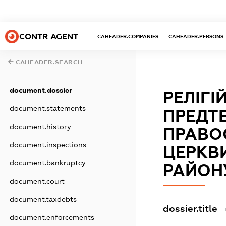
CONTR AGENT
CAHEADER.COMPANIES
CAHEADER.PERSONS
CAHEADER.SEARCH
document.dossier
РЕЛІГІ
document.statements
ПРЕДТЕ
document.history
ПРАВО
document.inspections
ЦЕРКВИ
document.bankruptcy
РАЙОН
document.court
document.taxdebts
dossier.title
document.enforcements