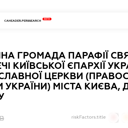
BETA
CAHEADER.PERSSEARCH
ЙНА ГРОМАДА ПАРАФІЇ СВ
ЧІ КИЇВСЬКОЇ ЄПАРХІЇ УК
СЛАВНОЇ ЦЕРКВИ (ПРАВО
 УКРАЇНИ) МІСТА КИЄВА,
У
riskFactors.title
0
0