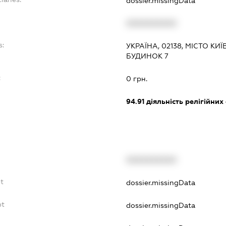
dossier.missingData
XXXXXXXXXX
s:
УКРАЇНА, 02138, МІСТО КИ
БУДИНОК 7
:
0 грн.
94.91
діяльність релігійних
XXXXXXXXXX
bt
dossier.missingData
bt
dossier.missingData