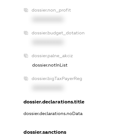
dossier.non_profit
XXXXXXXXXX
dossier.budget_dotation
XXXXXXXXXX
dossier.palne_akciz
dossier.notInList
dossier.bigTaxPayerReg
XXXXXXXXXX
dossier.declarations.title
dossier.declarations.noData
dossier.sanctions