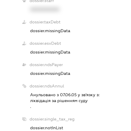
dossier.staff
XXXXXXXXXX
dossier.taxDebt
dossier.missingData
dossier.esvDebt
dossier.missingData
dossier.ndsPayer
dossier.missingData
dossier.ndsAnnul
Анульовано з 07.06.05 у зв'язку з:
лiквiдацiя за рiшенням суду
.
dossier.single_tax_reg
dossier.notInList