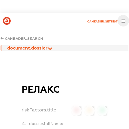
CAHEADER.GETTEST
CAHEADER.SEARCH
document.dossier
РЕЛАКС
riskFactors.title
0
0
0
dossier.fullName: