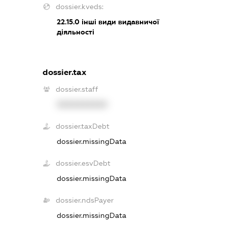
dossier.kveds:
22.15.0
інші види видавничої
діяльності
dossier.tax
dossier.staff
XXXXXXXXXX
dossier.taxDebt
dossier.missingData
dossier.esvDebt
dossier.missingData
dossier.ndsPayer
dossier.missingData