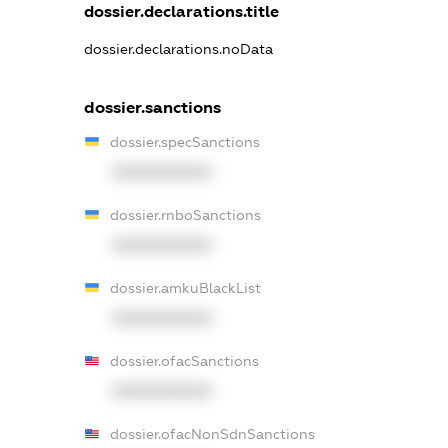
dossier.declarations.title
dossier.declarations.noData
dossier.sanctions
dossier.specSanctions
XXXXXXXXXX
dossier.rnboSanctions
XXXXXXXXXX
dossier.amkuBlackList
XXXXXXXXXX
dossier.ofacSanctions
XXXXXXXXXX
dossier.ofacNonSdnSanctions