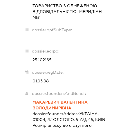
ТОВАРИСТВО З ОБМЕЖЕНОЮ
ВІДПОВІДАЛЬНІСТЮ "МЕРИДІАН-
МВ"
dossier.opfSubType:
-
dossier.edrpo:
25402165
dossier.regDate:
01.03.98
dossier.foundersAndBenef:
МАКАРЕВИЧ ВАЛЕНТИНА
ВОЛОДИМИРІВНА
dossier.founderAddress
УКРАЇНА,
01004, Л.ТОЛСТОГО, 5-А\1, 45, КИЇВ
Розмір внеску до статутного