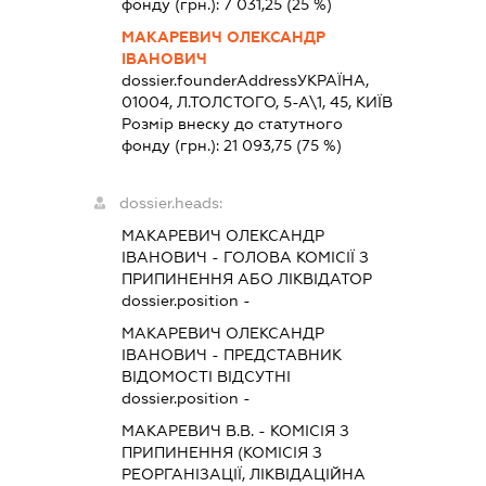
фонду (грн.):
7 031,25
(25 %)
МАКАРЕВИЧ ОЛЕКСАНДР
ІВАНОВИЧ
dossier.founderAddress
УКРАЇНА,
01004, Л.ТОЛСТОГО, 5-А\1, 45, КИЇВ
Розмір внеску до статутного
фонду (грн.):
21 093,75
(75 %)
dossier.heads:
МАКАРЕВИЧ ОЛЕКСАНДР
ІВАНОВИЧ
-
ГОЛОВА КОМІСІЇ З
ПРИПИНЕННЯ АБО ЛІКВІДАТОР
dossier.position -
МАКАРЕВИЧ ОЛЕКСАНДР
ІВАНОВИЧ
-
ПРЕДСТАВНИК
ВІДОМОСТІ ВІДСУТНІ
dossier.position -
МАКАРЕВИЧ В.В.
-
КОМІСІЯ З
ПРИПИНЕННЯ (КОМІСІЯ З
РЕОРГАНІЗАЦІЇ, ЛІКВІДАЦІЙНА