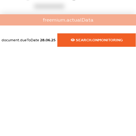
XXXXXXXXXX
dossier.commercial_info.activity
freemium.actualData
XXXXXXXXXX
document.dueToDate
28.06.25
SEARCH.ONMONITORING
freemium.exampleText_1
freemium.exampleText_2
freemium.anonymousPerSearch2
FREEMIUM.DETAILS
FREEMIUM.REGISTER