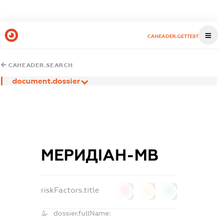
CAHEADER.GETTEST
CAHEADER.SEARCH
document.dossier
МЕРИДІАН-МВ
riskFactors.title
0
0
0
dossier.fullName: