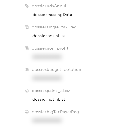
dossier.ndsAnnul
dossier.missingData
dossier.single_tax_reg
dossier.notInList
dossier.non_profit
XXXXXXXXXX
dossier.budget_dotation
XXXXXXXXXX
dossier.palne_akciz
dossier.notInList
dossier.bigTaxPayerReg
XXXXXXXXXX