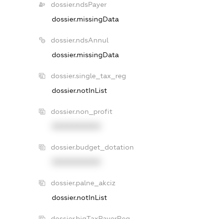
dossier.ndsPayer
dossier.missingData
dossier.ndsAnnul
dossier.missingData
dossier.single_tax_reg
dossier.notInList
dossier.non_profit
XXXXXXXXXX
dossier.budget_dotation
XXXXXXXXXX
dossier.palne_akciz
dossier.notInList
dossier.bigTaxPayerReg