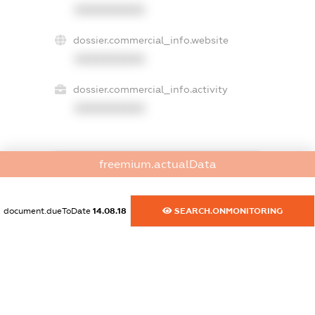
XXXXXXXXXX
dossier.commercial_info.website
XXXXXXXXXX
dossier.commercial_info.activity
XXXXXXXXXX
freemium.actualData
freemium.exampleText_1
freemium.exampleText_2
freemium.anonymousPerSearch2
document.dueToDate
14.08.18
SEARCH.ONMONITORING
FREEMIUM.DETAILS
FREEMIUM.REGISTER