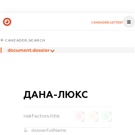
CAHEADER.GETTEST
CAHEADER.SEARCH
document.dossier
ДАНА-ЛЮКС
riskFactors.title
0
0
0
dossier.fullName: