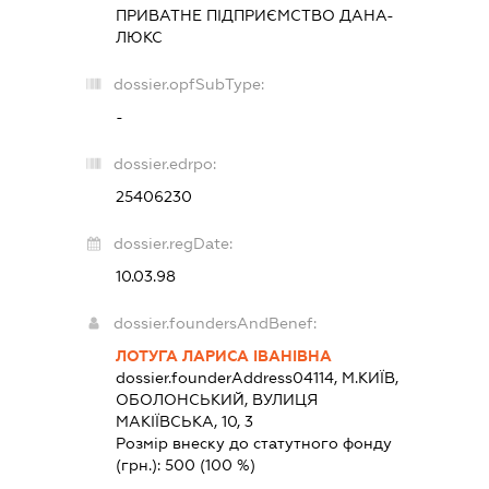
ПРИВАТНЕ ПІДПРИЄМСТВО
ДАНА-
ЛЮКС
dossier.opfSubType:
-
dossier.edrpo:
25406230
dossier.regDate:
10.03.98
dossier.foundersAndBenef:
ЛОТУГА ЛАРИСА ІВАНІВНА
dossier.founderAddress
04114, М.КИЇВ,
ОБОЛОНСЬКИЙ, ВУЛИЦЯ
МАКІЇВСЬКА, 10, 3
Розмір внеску до статутного фонду
(грн.):
500
(100 %)