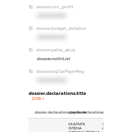
dossier.non_profit
XXXXXXXXXX
dossier.budget_dotation
XXXXXXXXXX
dossier.palne_akciz
dossier.notInList
dossier.bigTaxPayerReg
XXXXXXXXXX
dossier.declarations.title
2018
dossier.declarations.pepName
dossier.declarations.personName
dossier.declarati
СКАЛИГА
Заробітна плата
ОЛЕНА
отримана за