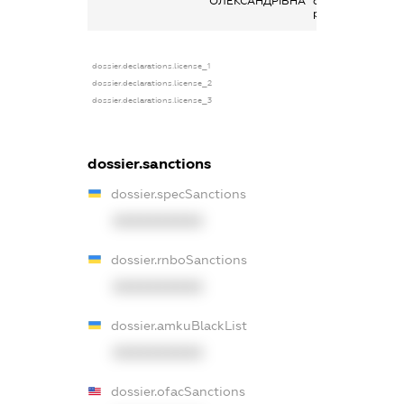
ОЛЕКСАНДРІВНА
основним місцем
роботи
dossier.declarations.license_1
dossier.declarations.license_2
dossier.declarations.license_3
dossier.sanctions
dossier.specSanctions
XXXXXXXXXX
dossier.rnboSanctions
XXXXXXXXXX
dossier.amkuBlackList
XXXXXXXXXX
dossier.ofacSanctions