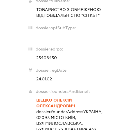
dossier.fullName:
ТОВАРИСТВО З ОБМЕЖЕНОЮ
ВІДПОВІДАЛЬНІСТЮ "СП КБТ"
dossier.opfSubType:
-
dossier.edrpo:
25406430
dossier.regDate:
24.01.02
dossier.foundersAndBenef:
ШЕЦКО ОЛЕКСІЙ
ОЛЕКСАНДРОВИЧ
dossier.founderAddress
УКРАЇНА,
02097, МІСТО КИЇВ,
ВУЛ.МИЛОСЛАВСЬКА,
БУДИНОК 23, КВАРТИРА 433