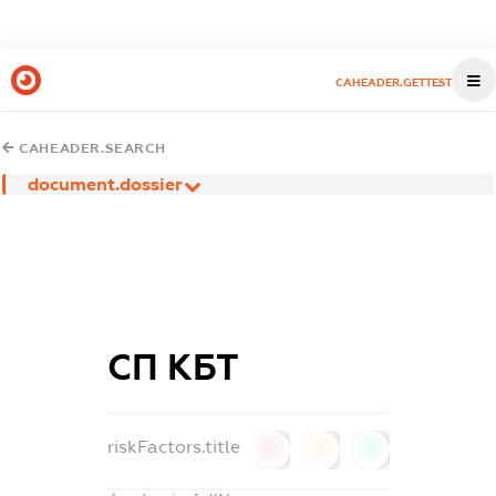
CAHEADER.GETTEST
CAHEADER.SEARCH
document.dossier
СП КБТ
riskFactors.title
0
0
0