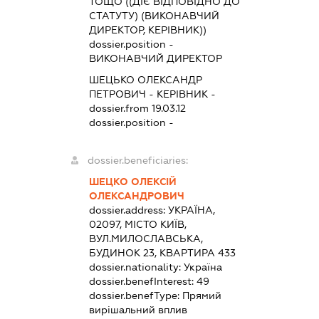
ТОЩО ((ДІЄ ВІДПОВІДНО ДО
СТАТУТУ) (ВИКОНАВЧИЙ
ДИРЕКТОР, КЕРІВНИК))
dossier.position -
ВИКОНАВЧИЙ ДИРЕКТОР
ШЕЦЬКО ОЛЕКСАНДР
ПЕТРОВИЧ
-
КЕРІВНИК
-
dossier.from 19.03.12
dossier.position -
dossier.beneficiaries:
ШЕЦКО ОЛЕКСІЙ
ОЛЕКСАНДРОВИЧ
dossier.address:
УКРАЇНА,
02097, МІСТО КИЇВ,
ВУЛ.МИЛОСЛАВСЬКА,
БУДИНОК 23, КВАРТИРА 433
dossier.nationality:
Україна
dossier.benefInterest:
49
dossier.benefType:
Прямий
вирішальний вплив