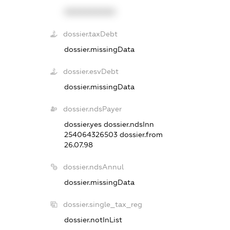
XXXXXXXXXX
dossier.taxDebt
dossier.missingData
dossier.esvDebt
dossier.missingData
dossier.ndsPayer
dossier.yes
dossier.ndsInn
254064326503
dossier.from
26.07.98
dossier.ndsAnnul
dossier.missingData
dossier.single_tax_reg
dossier.notInList