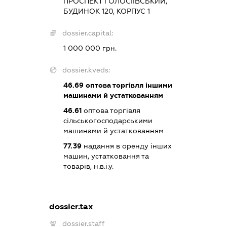
ПРОСПЕКТ ГОЛОСІЇВСЬКИЙ,
БУДИНОК 120, КОРПУС 1
dossier.capital:
1 000 000 грн.
dossier.kveds:
46.69
оптова торгівля іншими
машинами й устаткованням
46.61
оптова торгівля
сільськогосподарськими
машинами й устаткованням
77.39
надання в оренду інших
машин, устатковання та
товарів, н.в.і.у.
dossier.tax
dossier.staff