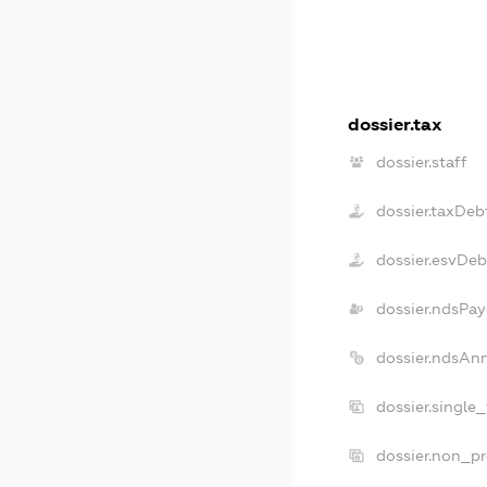
dossier.tax
dossier.staff
dossier.taxDeb
dossier.esvDeb
dossier.ndsPay
dossier.ndsAn
dossier.single
dossier.non_pr