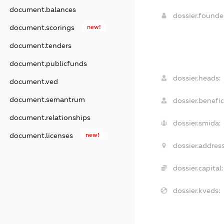
document.balances
dossier.found
document.scorings
new!
document.tenders
document.publicfunds
dossier.heads:
document.ved
document.semantrum
dossier.benefic
document.relationships
dossier.smida:
document.licenses
new!
dossier.address
dossier.capital:
dossier.kveds: