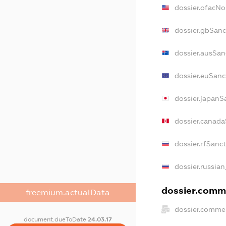
dossier.ofacN
dossier.gbSanc
dossier.ausSan
dossier.euSanc
dossier.japanS
dossier.canad
dossier.rfSanc
dossier.russian
dossier.comme
freemium.actualData
dossier.commer
document.dueToDate
24.03.17