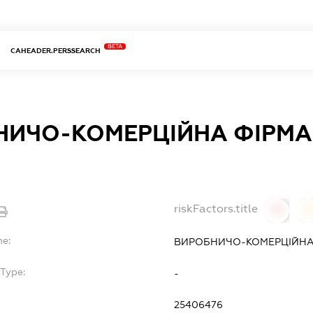
BETA
CAHEADER.PERSSEARCH
НИЧО-КОМЕРЦІЙНА ФІРМА 
riskFactors.title
0
0
me:
ВИРОБНИЧО-КОМЕРЦІЙНА 
bType:
-
25406476