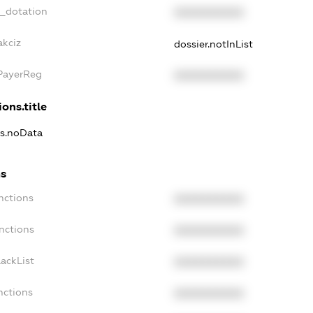
t_dotation
XXXXXXXXXX
akciz
dossier.notInList
xPayerReg
XXXXXXXXXX
ons.title
ns.noData
ns
nctions
XXXXXXXXXX
nctions
XXXXXXXXXX
ackList
XXXXXXXXXX
nctions
XXXXXXXXXX