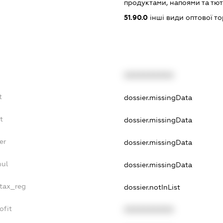
продуктами, напоями та т
51.90.0
інші види оптової то
XXXXXXXXXX
t
dossier.missingData
t
dossier.missingData
er
dossier.missingData
nul
dossier.missingData
_tax_reg
dossier.notInList
ofit
XXXXXXXXXX