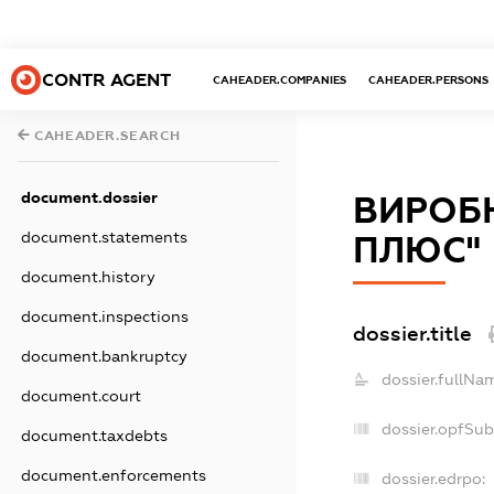
CONTR AGENT
CAHEADER.COMPANIES
CAHEADER.PERSONS
CAHEADER.SEARCH
document.dossier
ВИРОБ
document.statements
ПЛЮС"
document.history
document.inspections
dossier.title
document.bankruptcy
dossier.fullNa
document.court
dossier.opfSu
document.taxdebts
document.enforcements
dossier.edrpo: