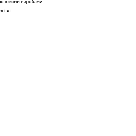
ютюновими виробами
ргівлі