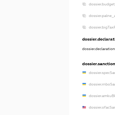
dossier.budge
dossier.palne_
dossier.bigTa
dossier.declarati
dossier.declaratio
dossier.sanctio
dossier.specSa
dossier.rnboSa
dossier.amkuBl
dossier.ofacSa