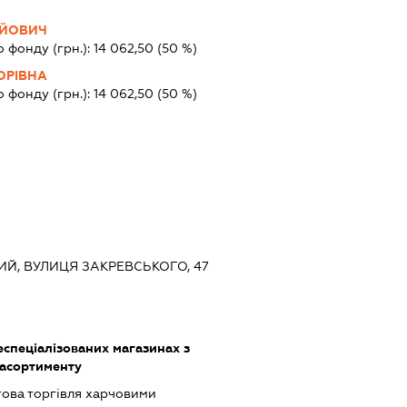
ІЙОВИЧ
о фонду (грн.):
14 062,50
(50 %)
ОРІВНА
о фонду (грн.):
14 062,50
(50 %)
КИЙ, ВУЛИЦЯ ЗАКРЕВСЬКОГО, 47
еспеціалізованих магазинах з
асортименту
това торгівля харчовими