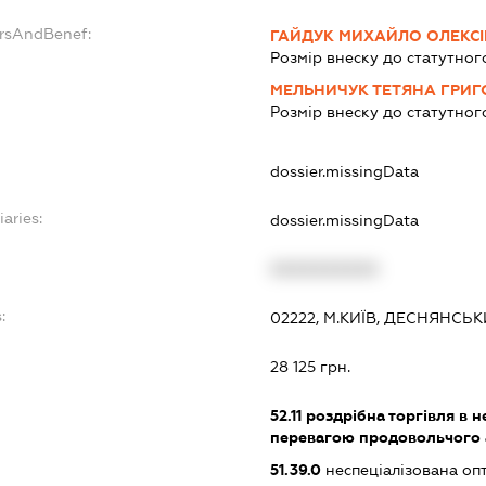
ersAndBenef:
ГАЙДУК МИХАЙЛО ОЛЕКС
Розмір внеску до статутног
МЕЛЬНИЧУК ТЕТЯНА ГРИГ
Розмір внеску до статутног
dossier.missingData
iaries:
dossier.missingData
XXXXXXXXXX
:
02222, М.КИЇВ, ДЕСНЯНСЬ
28 125 грн.
52.11
роздрібна торгівля в н
перевагою продовольчого 
51.39.0
неспеціалізована оп