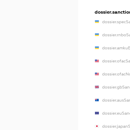
dossier.sanctio
dossier.specS
dossier.rnboS
dossier.amkuB
dossier.ofacS
dossier.ofac
dossier.gbSan
dossier.ausSa
dossier.euSan
dossier.japan