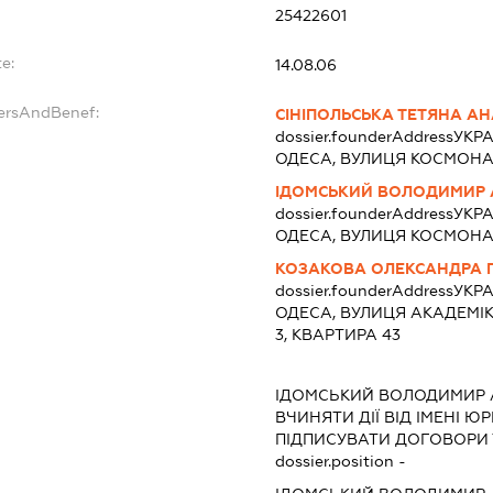
25422601
e:
14.08.06
dersAndBenef:
СІНІПОЛЬСЬКА ТЕТЯНА АН
dossier.founderAddress
УКРА
ОДЕСА, ВУЛИЦЯ КОСМОНАВ
ІДОМСЬКИЙ ВОЛОДИМИР 
dossier.founderAddress
УКРА
ОДЕСА, ВУЛИЦЯ КОСМОНАВ
КОЗАКОВА ОЛЕКСАНДРА 
dossier.founderAddress
УКРА
ОДЕСА, ВУЛИЦЯ АКАДЕМІК
3, КВАРТИРА 43
ІДОМСЬКИЙ ВОЛОДИМИР 
ВЧИНЯТИ ДІЇ ВІД ІМЕНІ Ю
ПІДПИСУВАТИ ДОГОВОРИ 
dossier.position -