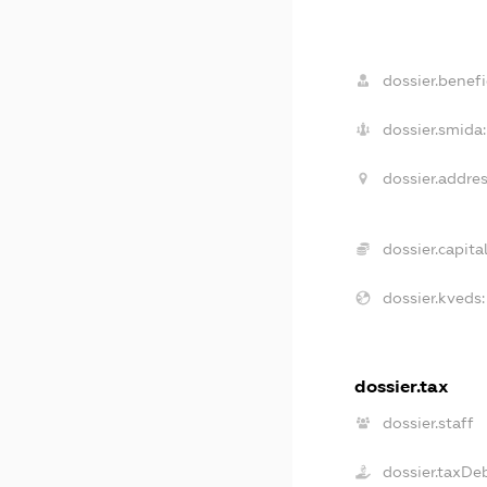
dossier.benefic
dossier.smida:
dossier.addres
dossier.capital
dossier.kveds:
dossier.tax
dossier.staff
dossier.taxDe