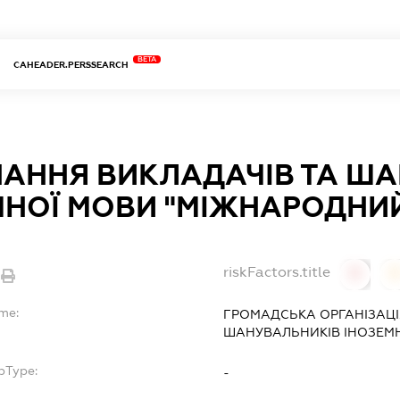
BETA
CAHEADER.PERSSEARCH
НАННЯ ВИКЛАДАЧІВ ТА Ш
МНОЇ МОВИ "МІЖНАРОДНИЙ
riskFactors.title
0
ame:
ГРОМАДСЬКА ОРГАНІЗАЦІ
ШАНУВАЛЬНИКІВ ІНОЗЕМН
bType:
-