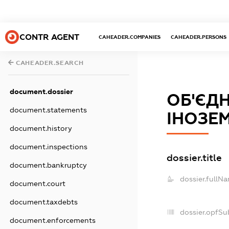
CONTR AGENT
CAHEADER.COMPANIES
CAHEADER.PERSONS
CAHEADER.SEARCH
document.dossier
ОБ'ЄД
document.statements
ІНОЗЕ
document.history
document.inspections
dossier.title
document.bankruptcy
dossier.fullN
document.court
document.taxdebts
dossier.opfSu
document.enforcements