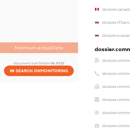
dossier.canad
dossier.rfSan
dossier.russia
freemium.actualData
dossier.comme
dossier.comme
document.dueToDate
06.07.25
SEARCH.ONMONITORING
dossier.comme
dossier.comme
dossier.comme
dossier.comme
dossier.comme