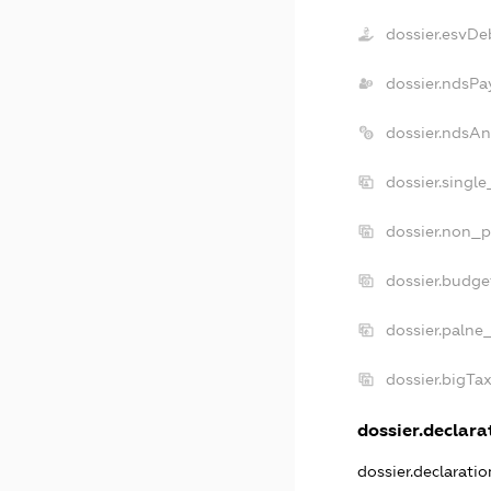
dossier.esvDe
dossier.ndsPa
dossier.ndsAn
dossier.singl
dossier.non_p
dossier.budge
dossier.palne
dossier.bigTa
dossier.declarat
dossier.declarati