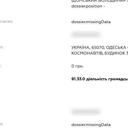
ІДОМСЬКИЙ ВОЛОДИМИР 
dossier.position -
iaries:
dossier.missingData
XXXXXXXXXX
s:
УКРАЇНА, 65070, ОДЕСЬКА
КОСМОНАВТІВ, БУДИНОК 31
:
0 грн.
91.33.0
діяльність громадськи
XXXXXXXXXX
bt
dossier.missingData