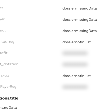
bt
dossier.missingData
yer
dossier.missingData
nul
dossier.missingData
e_tax_reg
dossier.notInList
rofit
XXXXXXXXXX
t_dotation
XXXXXXXXXX
_akciz
dossier.notInList
xPayerReg
XXXXXXXXXX
ions.title
ons.noData