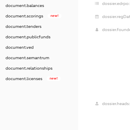
dossier.edrpo:
document.balances
document.scorings
new!
dossier.regDat
document.tenders
dossier.foun
document.publicfunds
document.ved
document.semantrum
document.relationships
document.licenses
new!
dossier.heads: