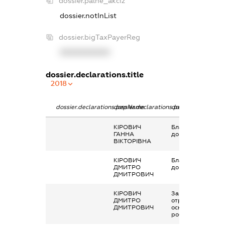
dossier.palne_akciz
dossier.notInList
dossier.bigTaxPayerReg
XXXXXXXXXX
dossier.declarations.title
2018
dossier.declarations.pepName
dossier.declarations.personName
dossier.declaratio
КІРОВИЧ
Благодійна
ГАННА
допомога
ВІКТОРІВНА
КІРОВИЧ
Благодійна
ДМИТРО
допомога
ДМИТРОВИЧ
КІРОВИЧ
Заробітна плата
ДМИТРО
отримана за
ДМИТРОВИЧ
основним місцем
роботи