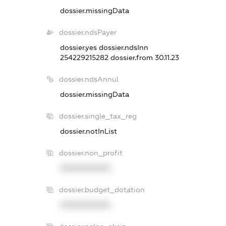
dossier.missingData
dossier.ndsPayer
dossier.yes
dossier.ndsInn
254229215282
dossier.from 30.11.23
dossier.ndsAnnul
dossier.missingData
dossier.single_tax_reg
dossier.notInList
dossier.non_profit
XXXXXXXXXX
dossier.budget_dotation
XXXXXXXXXX