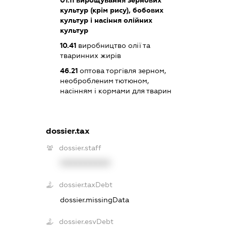
культур (крім рису), бобових
культур і насіння олійних
культур
10.41
виробництво олії та
тваринних жирів
46.21
оптова торгівля зерном,
необробленим тютюном,
насінням і кормами для тварин
dossier.tax
dossier.staff
XXXXXXXXXX
dossier.taxDebt
dossier.missingData
dossier.esvDebt