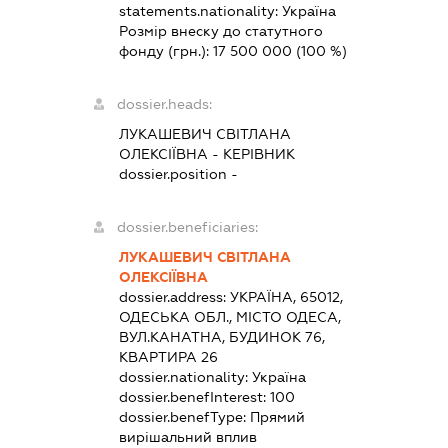
statements.nationality:
Україна
Розмір внеску до статутного
фонду (грн.):
17 500 000
(100 %)
dossier.heads:
ЛУКАШЕВИЧ СВІТЛАНА
ОЛЕКСІЇВНА
-
КЕРІВНИК
dossier.position -
dossier.beneficiaries:
ЛУКАШЕВИЧ СВІТЛАНА
ОЛЕКСІЇВНА
dossier.address:
УКРАЇНА, 65012,
ОДЕСЬКА ОБЛ., МІСТО ОДЕСА,
ВУЛ.КАНАТНА, БУДИНОК 76,
КВАРТИРА 26
dossier.nationality:
Україна
dossier.benefInterest:
100
dossier.benefType:
Прямий
вирішальний вплив