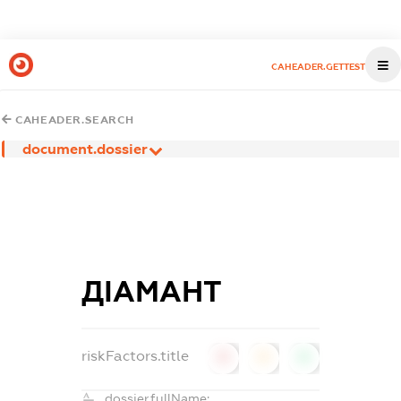
CAHEADER.GETTEST
CAHEADER.SEARCH
document.dossier
ДІАМАНТ
riskFactors.title
0
0
0
dossier.fullName: