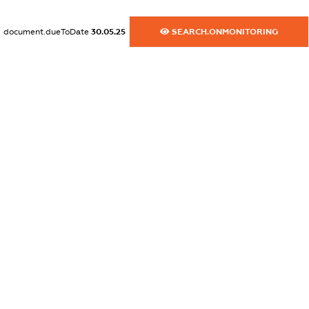
dossier.commercial_info.website
document.dueToDate
30.05.25
SEARCH.ONMONITORING
XXXXXXXXXX
dossier.commercial_info.activity
XXXXXXXXXX
freemium.exampleText_1
freemium.exampleText_2
freemium.anonymousPerSearch2
FREEMIUM.DETAILS
FREEMIUM.REGISTER