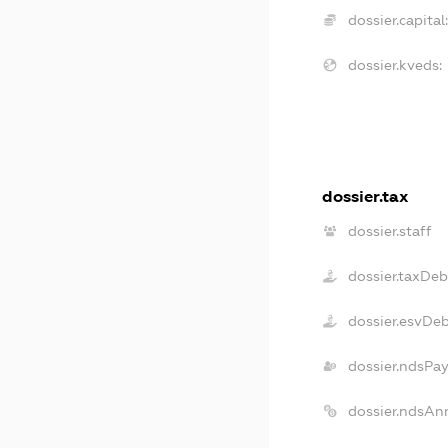
dossier.capital
dossier.kveds:
dossier.tax
dossier.staff
dossier.taxDeb
dossier.esvDe
dossier.ndsPa
dossier.ndsAn