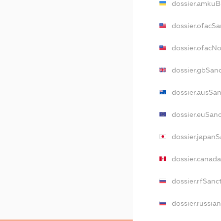
dossier.amkuB
dossier.ofacSa
dossier.ofacN
dossier.gbSan
dossier.ausSa
dossier.euSan
dossier.japan
dossier.canad
dossier.rfSanc
dossier.russia