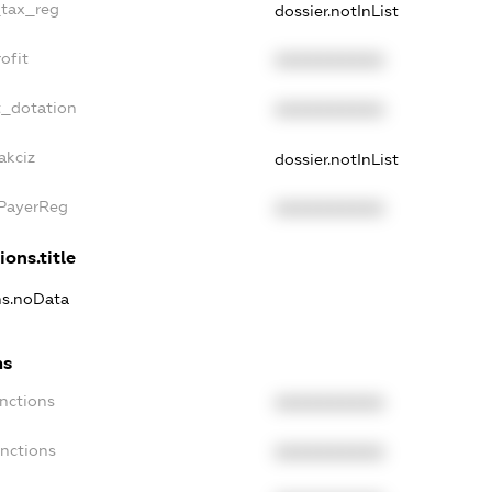
_tax_reg
dossier.notInList
ofit
XXXXXXXXXX
t_dotation
XXXXXXXXXX
akciz
dossier.notInList
xPayerReg
XXXXXXXXXX
ions.title
ons.noData
ns
anctions
XXXXXXXXXX
anctions
XXXXXXXXXX