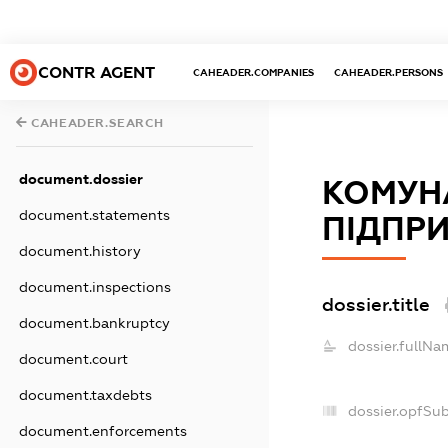
CONTR AGENT
CAHEADER.COMPANIES
CAHEADER.PERSONS
CAHEADER.SEARCH
document.dossier
КОМУН
document.statements
ПІДПР
document.history
document.inspections
dossier.title
document.bankruptcy
dossier.fullNa
document.court
document.taxdebts
dossier.opfSu
document.enforcements