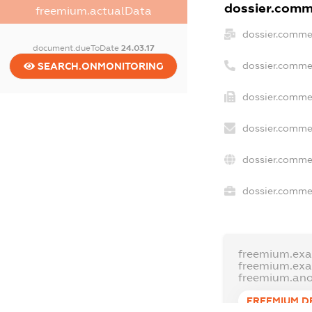
dossier.comme
freemium.actualData
dossier.comme
document.dueToDate
24.03.17
dossier.comme
SEARCH.ONMONITORING
dossier.commer
dossier.commer
dossier.comme
dossier.commer
freemium.ex
freemium.ex
freemium.an
FREEMIUM.D