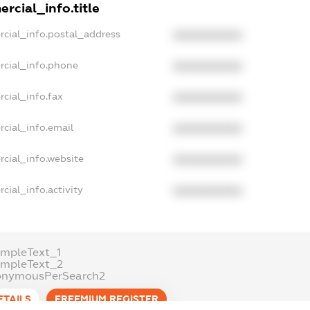
rcial_info.title
rcial_info.postal_address
XXXXXXXXXX
rcial_info.phone
XXXXXXXXXX
cial_info.fax
XXXXXXXXXX
cial_info.email
XXXXXXXXXX
rcial_info.website
XXXXXXXXXX
cial_info.activity
XXXXXXXXXX
ampleText_1
ampleText_2
onymousPerSearch2
ETAILS
FREEMIUM.REGISTER