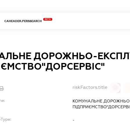
BETA
CAHEADER.PERSSEARCH
АЛЬНЕ ДОРОЖНЬО-ЕКСПЛ
ИЄМСТВО"ДОРСЕРВІС"
riskFactors.title
0
0
me:
КОМУНАЛЬНЕ ДОРОЖНЬО-
ПІДПРИЄМСТВО"ДОРСЕРВІ
bType:
-