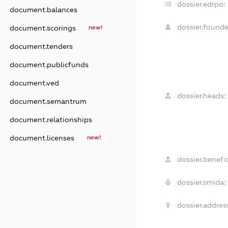
dossier.edrpo:
document.balances
dossier.found
document.scorings
new!
document.tenders
document.publicfunds
document.ved
dossier.heads:
document.semantrum
document.relationships
document.licenses
new!
dossier.benefic
dossier.smida:
dossier.addres