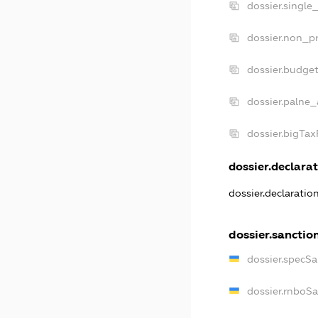
dossier.single
dossier.non_pr
dossier.budge
dossier.palne_
dossier.bigTa
dossier.declarat
dossier.declarati
dossier.sanctio
dossier.specS
dossier.rnboS