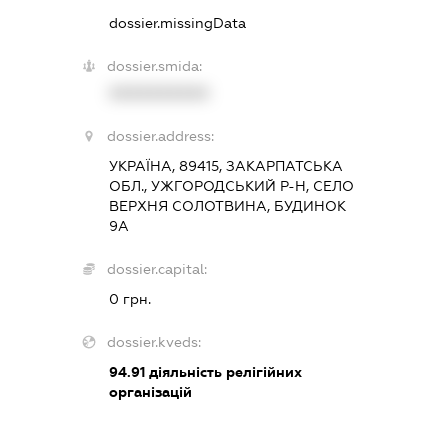
dossier.missingData
dossier.smida:
XXXXXXXXXX
dossier.address:
УКРАЇНА, 89415, ЗАКАРПАТСЬКА
ОБЛ., УЖГОРОДСЬКИЙ Р-Н, СЕЛО
ВЕРХНЯ СОЛОТВИНА, БУДИНОК
9А
dossier.capital:
0 грн.
dossier.kveds:
94.91
діяльність релігійних
організацій