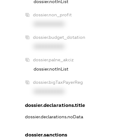
dossier.notInList
dossier.non_profit
XXXXXXXXXX
dossier.budget_dotation
XXXXXXXXXX
dossier.palne_akciz
dossier.notInList
dossier.bigTaxPayerReg
XXXXXXXXXX
dossier.declarations.title
dossier.declarations.noData
dossier.sanctions