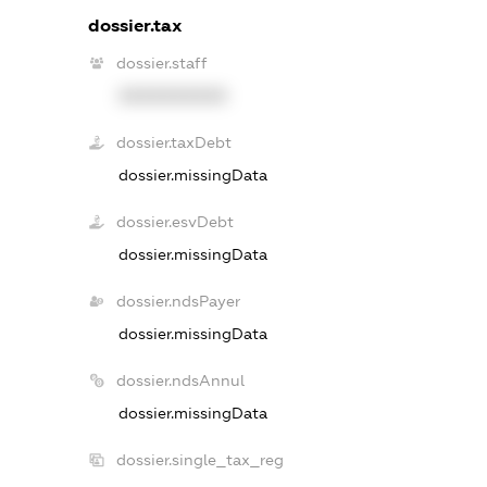
dossier.tax
dossier.staff
XXXXXXXXXX
dossier.taxDebt
dossier.missingData
dossier.esvDebt
dossier.missingData
dossier.ndsPayer
dossier.missingData
dossier.ndsAnnul
dossier.missingData
dossier.single_tax_reg