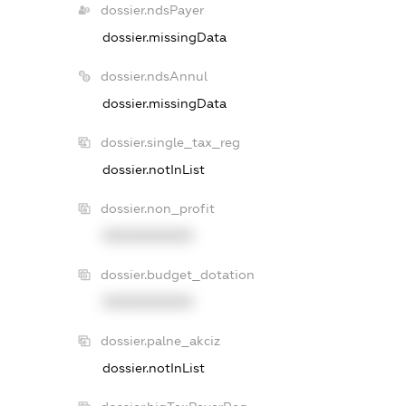
dossier.ndsPayer
dossier.missingData
dossier.ndsAnnul
dossier.missingData
dossier.single_tax_reg
dossier.notInList
dossier.non_profit
XXXXXXXXXX
dossier.budget_dotation
XXXXXXXXXX
dossier.palne_akciz
dossier.notInList