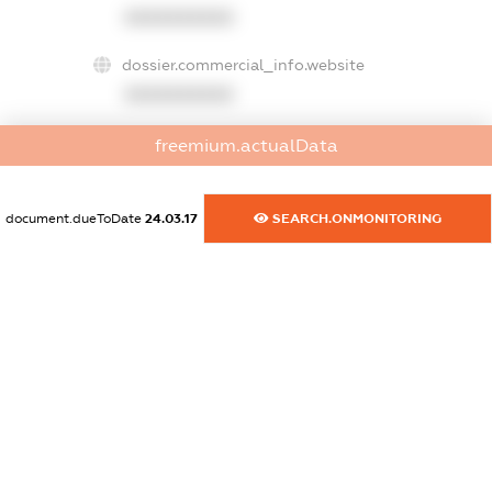
XXXXXXXXXX
dossier.commercial_info.website
XXXXXXXXXX
dossier.commercial_info.activity
freemium.actualData
XXXXXXXXXX
document.dueToDate
24.03.17
SEARCH.ONMONITORING
freemium.exampleText_1
freemium.exampleText_2
freemium.anonymousPerSearch2
FREEMIUM.DETAILS
FREEMIUM.REGISTER