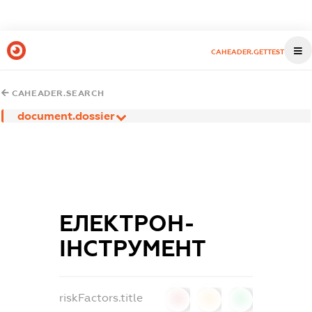
CAHEADER.GETTEST
CAHEADER.SEARCH
document.dossier
ЕЛЕКТРОН-
ІНСТРУМЕНТ
riskFactors.title
0
0
0