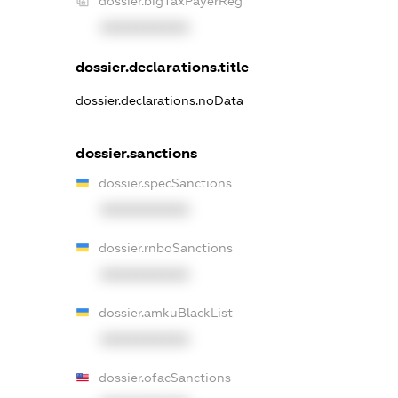
dossier.bigTaxPayerReg
XXXXXXXXXX
dossier.declarations.title
dossier.declarations.noData
dossier.sanctions
dossier.specSanctions
XXXXXXXXXX
dossier.rnboSanctions
XXXXXXXXXX
dossier.amkuBlackList
XXXXXXXXXX
dossier.ofacSanctions