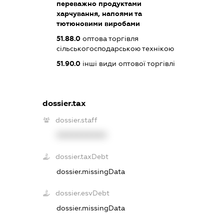
переважно продуктами
харчування, напоями та
тютюновими виробами
51.88.0
оптова торгівля
сільськогосподарською технікою
51.90.0
інші види оптової торгівлі
dossier.tax
dossier.staff
XXXXXXXXXX
dossier.taxDebt
dossier.missingData
dossier.esvDebt
dossier.missingData