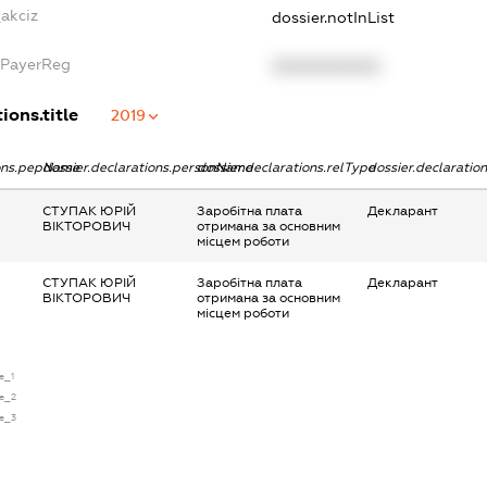
akciz
dossier.notInList
xPayerReg
XXXXXXXXXX
ions.title
2019
ions.pepName
dossier.declarations.personName
dossier.declarations.relType
dossier.declaratio
СТУПАК ЮРІЙ
Заробітна плата
Декларант
ВІКТОРОВИЧ
отримана за основним
місцем роботи
СТУПАК ЮРІЙ
Заробітна плата
Декларант
ВІКТОРОВИЧ
отримана за основним
місцем роботи
e_1
se_2
se_3