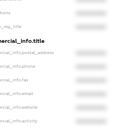
tions
XXXXXXXXXX
n_reg_title
XXXXXXXXXX
rcial_info.title
rcial_info.postal_address
XXXXXXXXXX
rcial_info.phone
XXXXXXXXXX
rcial_info.fax
XXXXXXXXXX
rcial_info.email
XXXXXXXXXX
rcial_info.website
XXXXXXXXXX
cial_info.activity
XXXXXXXXXX