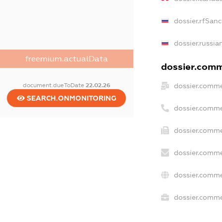
dossier.rfSanc
dossier.russia
freemium.actualData
dossier.comme
document.dueToDate
22.02.26
dossier.comme
SEARCH.ONMONITORING
dossier.comme
dossier.comme
dossier.comme
dossier.comme
dossier.commer