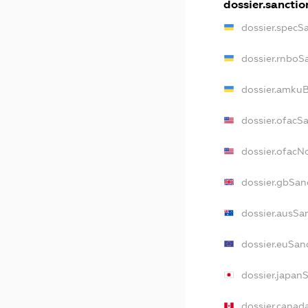
dossier.sanctio
dossier.specS
dossier.rnboS
dossier.amkuB
dossier.ofacS
dossier.ofac
dossier.gbSan
dossier.ausSa
dossier.euSan
dossier.japan
dossier.canad