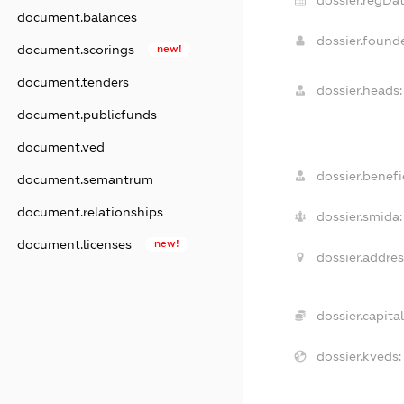
document.balances
dossier.found
document.scorings
new!
document.tenders
dossier.heads:
document.publicfunds
document.ved
dossier.benefic
document.semantrum
document.relationships
dossier.smida:
document.licenses
new!
dossier.addres
dossier.capital
dossier.kveds: