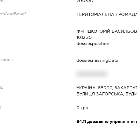
20.05.97
ersAndBenef:
ТЕРИТОРІАЛЬНА ГРОМАД
ФРІНЦКО ЮРІЙ ВАСИЛЬО
10.12.20
dossier.position -
iaries:
dossier.missingData
XXXXXXXXXX
s:
УКРАЇНА, 88000, ЗАКАРПА
ВУЛИЦЯ ЗАГОРСЬКА, БУДИ
:
0 грн.
84.11
державне управління 