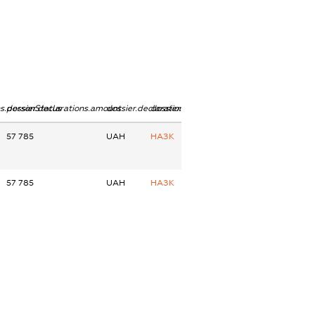
ns.personStatus
dossier.declarations.amount
dossier.declarations.currency
dossier.declarations.source
57 785
UAH
НАЗК
57 785
UAH
НАЗК