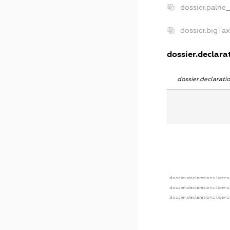
dossier.palne_
dossier.bigTa
dossier.declarat
dossier.declarat
dossier.declarations.licens
dossier.declarations.licen
dossier.declarations.licen