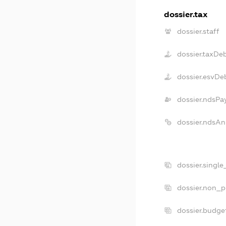
dossier.tax
dossier.staff
dossier.taxDe
dossier.esvDe
dossier.ndsPa
dossier.ndsAn
dossier.singl
dossier.non_p
dossier.budge