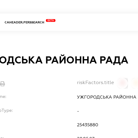
BETA
CAHEADER.PERSSEARCH
ОДСЬКА РАЙОННА РАДА
riskFactors.title
0
0
me:
УЖГОРОДСЬКА РАЙОННА
bType:
-
25435880
e: