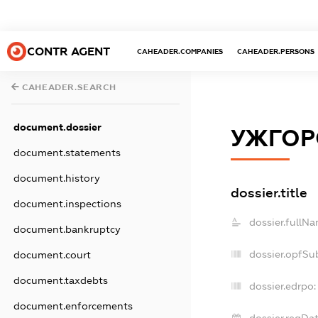
CONTR AGENT
CAHEADER.COMPANIES
CAHEADER.PERSONS
CAHEADER.SEARCH
document.dossier
УЖГОР
document.statements
document.history
dossier.title
document.inspections
dossier.fullNa
document.bankruptcy
dossier.opfSu
document.court
document.taxdebts
dossier.edrpo:
document.enforcements
dossier.regDat