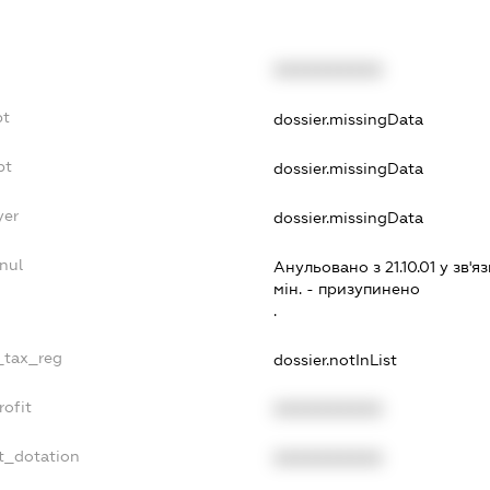
XXXXXXXXXX
bt
dossier.missingData
bt
dossier.missingData
yer
dossier.missingData
nul
Анульовано з 21.10.01 у зв'яз
мiн. - призупинено
.
e_tax_reg
dossier.notInList
rofit
XXXXXXXXXX
t_dotation
XXXXXXXXXX