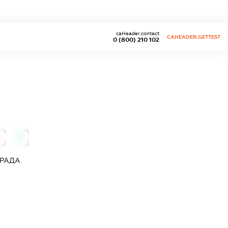
caHeader.contact
CAHEADER.GETTEST
0 (800) 210 102
0
 РАДА