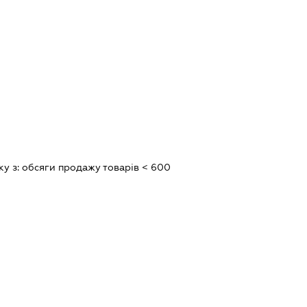
ку з:
обсяги продажу товарiв < 600