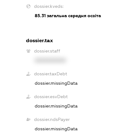
dossier.kveds:
85.31
загальна середня освіта
dossier.tax
dossier.staff
XXXXXXXXXX
dossier.taxDebt
dossier.missingData
dossier.esvDebt
dossier.missingData
dossier.ndsPayer
dossier.missingData