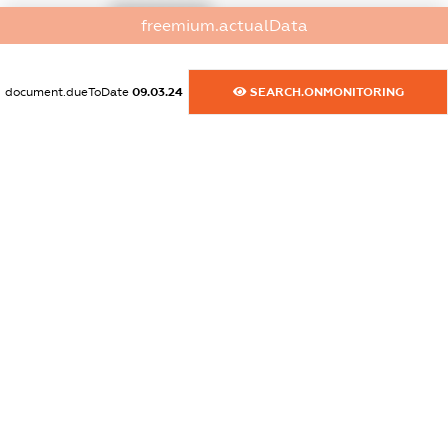
XXXXXXXXXX
freemium.actualData
dossier.commercial_info.activity
XXXXXXXXXX
document.dueToDate
09.03.24
SEARCH.ONMONITORING
freemium.exampleText_1
freemium.exampleText_2
freemium.anonymousPerSearch2
FREEMIUM.DETAILS
FREEMIUM.REGISTER