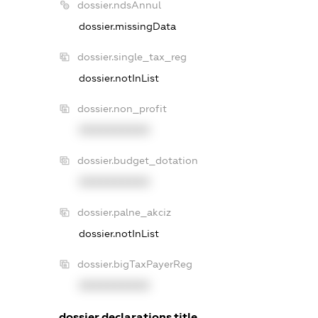
dossier.ndsAnnul
dossier.missingData
dossier.single_tax_reg
dossier.notInList
dossier.non_profit
XXXXXXXXXX
dossier.budget_dotation
XXXXXXXXXX
dossier.palne_akciz
dossier.notInList
dossier.bigTaxPayerReg
XXXXXXXXXX
dossier.declarations.title