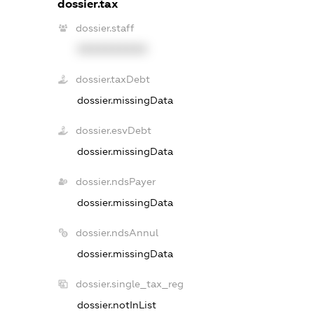
dossier.tax
dossier.staff
XXXXXXXXXX
dossier.taxDebt
dossier.missingData
dossier.esvDebt
dossier.missingData
dossier.ndsPayer
dossier.missingData
dossier.ndsAnnul
dossier.missingData
dossier.single_tax_reg
dossier.notInList