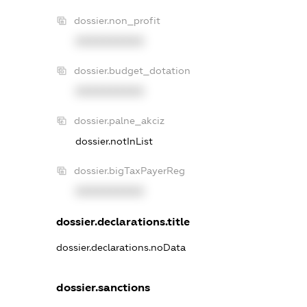
dossier.non_profit
XXXXXXXXXX
dossier.budget_dotation
XXXXXXXXXX
dossier.palne_akciz
dossier.notInList
dossier.bigTaxPayerReg
XXXXXXXXXX
dossier.declarations.title
dossier.declarations.noData
dossier.sanctions