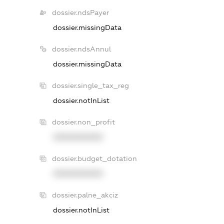
dossier.ndsPayer
dossier.missingData
dossier.ndsAnnul
dossier.missingData
dossier.single_tax_reg
dossier.notInList
dossier.non_profit
XXXXXXXXXX
dossier.budget_dotation
XXXXXXXXXX
dossier.palne_akciz
dossier.notInList