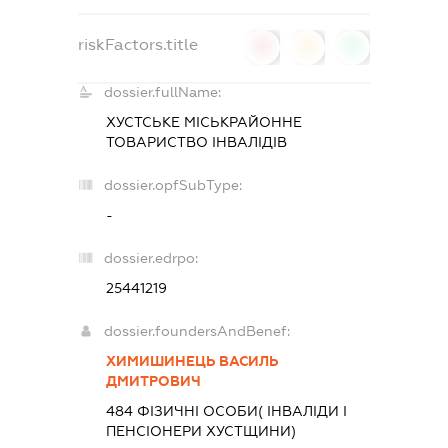
riskFactors.title
0
0
0
dossier.fullName:
ХУСТСЬКЕ МІСЬКРАЙОННЕ
ТОВАРИСТВО ІНВАЛІДІВ
dossier.opfSubType:
-
dossier.edrpo:
25441219
dossier.foundersAndBenef:
ХИМИШИНЕЦЬ ВАСИЛЬ
ДМИТРОВИЧ
484 ФІЗИЧНІ ОСОБИ( ІНВАЛІДИ І
ПЕНСІОНЕРИ ХУСТЩИНИ)