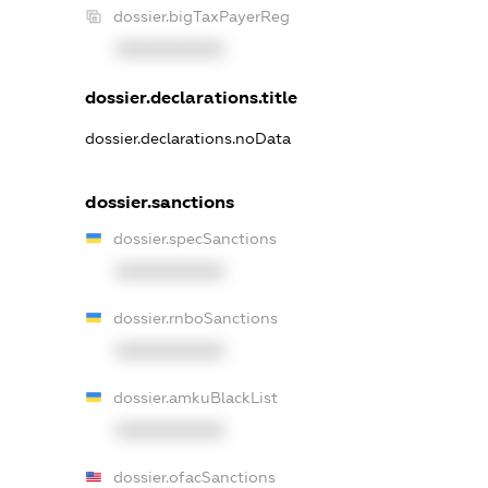
dossier.bigTaxPayerReg
XXXXXXXXXX
dossier.declarations.title
dossier.declarations.noData
dossier.sanctions
dossier.specSanctions
XXXXXXXXXX
dossier.rnboSanctions
XXXXXXXXXX
dossier.amkuBlackList
XXXXXXXXXX
dossier.ofacSanctions