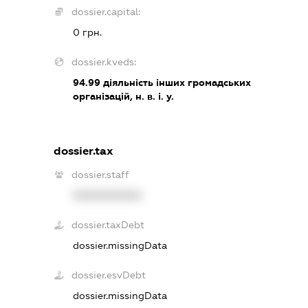
dossier.capital:
0 грн.
dossier.kveds:
94.99
діяльність інших громадських
організацій, н. в. і. у.
dossier.tax
dossier.staff
XXXXXXXXXX
dossier.taxDebt
dossier.missingData
dossier.esvDebt
dossier.missingData