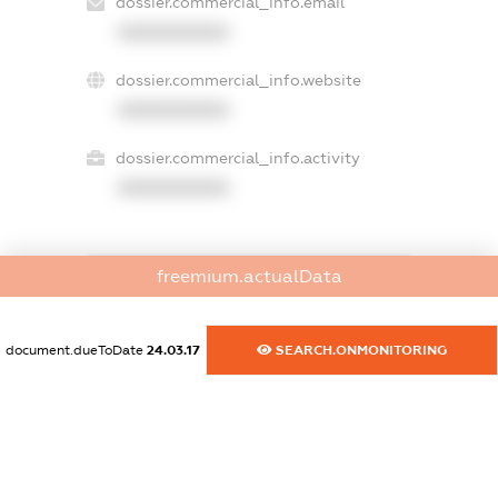
dossier.commercial_info.email
XXXXXXXXXX
dossier.commercial_info.website
XXXXXXXXXX
dossier.commercial_info.activity
XXXXXXXXXX
freemium.actualData
freemium.exampleText_1
freemium.exampleText_2
freemium.anonymousPerSearch2
document.dueToDate
24.03.17
SEARCH.ONMONITORING
FREEMIUM.DETAILS
FREEMIUM.REGISTER