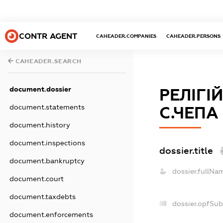
CONTR AGENT
CAHEADER.COMPANIES
CAHEADER.PERSONS
CAHEADER.SEARCH
document.dossier
РЕЛІГІ
document.statements
С.ЧЕПА
document.history
document.inspections
dossier.title
document.bankruptcy
dossier.fullNa
document.court
document.taxdebts
dossier.opfSub
document.enforcements