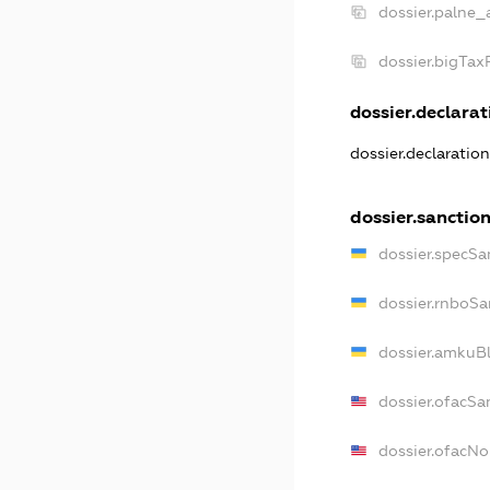
dossier.palne_
dossier.bigTa
dossier.declarati
dossier.declaratio
dossier.sanctio
dossier.specSa
dossier.rnboSa
dossier.amkuBl
dossier.ofacSa
dossier.ofacN