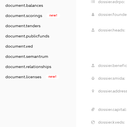
dossier.edrpo:
document.balances
dossier.found
document.scorings
new!
document.tenders
dossier.heads:
document.publicfunds
document.ved
document.semantrum
dossier.benefic
document.relationships
document.licenses
new!
dossier.smida:
dossier.address
dossier.capital:
dossier.kveds: