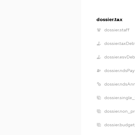
dossier.tax
dossier.staff
dossier.taxDeb
dossier.esvDeb
dossier.ndsPay
dossier.ndsAn
dossier.single
dossier.non_pr
dossier.budge