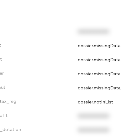
XXXXXXXXXX
t
dossier.missingData
t
dossier.missingData
er
dossier.missingData
nul
dossier.missingData
_tax_reg
dossier.notInList
ofit
XXXXXXXXXX
t_dotation
XXXXXXXXXX