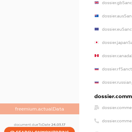
dossier.gbSanc
dossier.ausSan
dossier.euSanc
dossier.japanS
dossier.canad
dossier.rfSanc
dossier.russian
dossier.comme
dossier.commer
freemium.actualData
dossier.comme
document.dueToDate
24.03.17