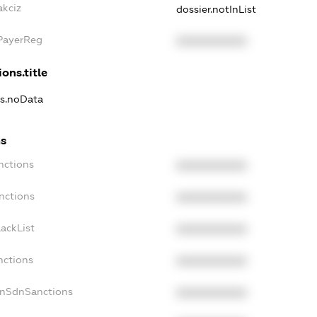
akciz
dossier.notInList
xPayerReg
XXXXXXXXXX
ons.title
ns.noData
ns
nctions
XXXXXXXXXX
nctions
XXXXXXXXXX
ackList
XXXXXXXXXX
nctions
XXXXXXXXXX
onSdnSanctions
XXXXXXXXXX