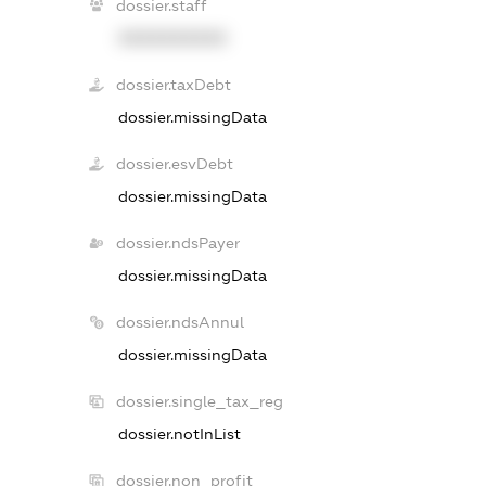
dossier.staff
XXXXXXXXXX
dossier.taxDebt
dossier.missingData
dossier.esvDebt
dossier.missingData
dossier.ndsPayer
dossier.missingData
dossier.ndsAnnul
dossier.missingData
dossier.single_tax_reg
dossier.notInList
dossier.non_profit