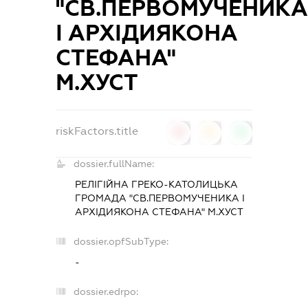
"СВ.ПЕРВОМУЧЕНИКА
І АРХІДИЯКОНА
СТЕФАНА"
М.ХУСТ
riskFactors.title
0
0
0
dossier.fullName:
РЕЛІГІЙНА ГРЕКО-КАТОЛИЦЬКА
ГРОМАДА "СВ.ПЕРВОМУЧЕНИКА І
АРХІДИЯКОНА СТЕФАНА" М.ХУСТ
dossier.opfSubType:
-
dossier.edrpo: