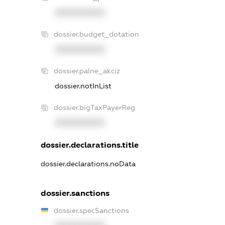
XXXXXXXXXX
dossier.budget_dotation
XXXXXXXXXX
dossier.palne_akciz
dossier.notInList
dossier.bigTaxPayerReg
XXXXXXXXXX
dossier.declarations.title
dossier.declarations.noData
dossier.sanctions
dossier.specSanctions