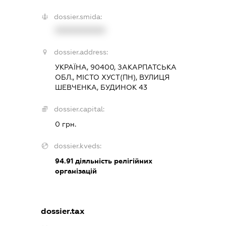
dossier.smida:
XXXXXXXXXX
dossier.address:
УКРАЇНА, 90400, ЗАКАРПАТСЬКА
ОБЛ., МІСТО ХУСТ(ПН), ВУЛИЦЯ
ШЕВЧЕНКА, БУДИНОК 43
dossier.capital:
0 грн.
dossier.kveds:
94.91
діяльність релігійних
організацій
dossier.tax