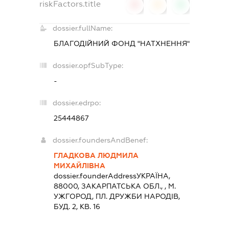
riskFactors.title
0
0
0
dossier.fullName:
БЛАГОДІЙНИЙ ФОНД "НАТХНЕННЯ"
dossier.opfSubType:
-
dossier.edrpo:
25444867
dossier.foundersAndBenef:
ГЛАДКОВА ЛЮДМИЛА
МИХАЙЛІВНА
dossier.founderAddress
УКРАЇНА,
88000, ЗАКАРПАТСЬКА ОБЛ., , М.
УЖГОРОД, ПЛ. ДРУЖБИ НАРОДІВ,
БУД. 2, КВ. 16