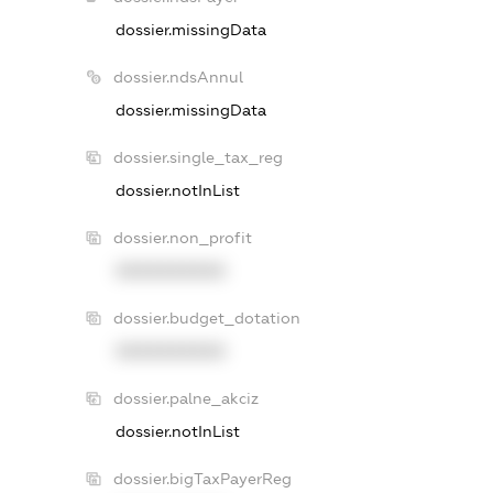
dossier.missingData
dossier.ndsAnnul
dossier.missingData
dossier.single_tax_reg
dossier.notInList
dossier.non_profit
XXXXXXXXXX
dossier.budget_dotation
XXXXXXXXXX
dossier.palne_akciz
dossier.notInList
dossier.bigTaxPayerReg