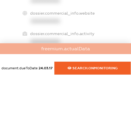
XXXXXXXXXX
dossier.commercial_info.website
XXXXXXXXXX
dossier.commercial_info.activity
XXXXXXXXXX
freemium.actualData
freemium.exampleText_1
document.dueToDate
24.03.17
SEARCH.ONMONITORING
freemium.exampleText_2
freemium.anonymousPerSearch2
FREEMIUM.DETAILS
FREEMIUM.REGISTER