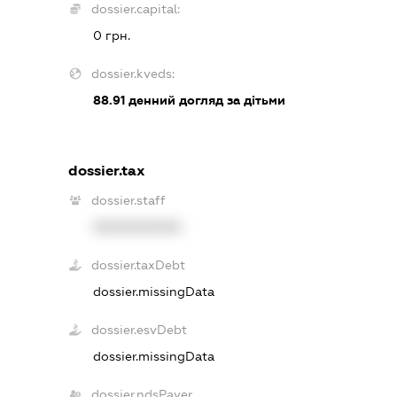
dossier.capital:
0 грн.
dossier.kveds:
88.91
денний догляд за дітьми
dossier.tax
dossier.staff
XXXXXXXXXX
dossier.taxDebt
dossier.missingData
dossier.esvDebt
dossier.missingData
dossier.ndsPayer