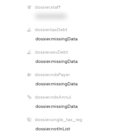
dossier.staff
XXXXXXXXXX
dossier.taxDebt
dossier.missingData
dossier.esvDebt
dossier.missingData
dossier.ndsPayer
dossier.missingData
dossier.ndsAnnul
dossier.missingData
dossier.single_tax_reg
dossier.notInList