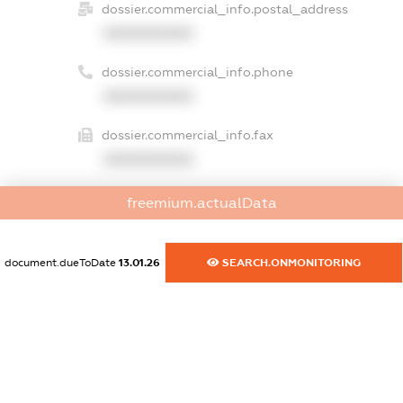
dossier.commercial_info.postal_address
XXXXXXXXXX
dossier.commercial_info.phone
XXXXXXXXXX
dossier.commercial_info.fax
XXXXXXXXXX
dossier.commercial_info.email
freemium.actualData
XXXXXXXXXX
dossier.commercial_info.website
document.dueToDate
13.01.26
SEARCH.ONMONITORING
XXXXXXXXXX
dossier.commercial_info.activity
XXXXXXXXXX