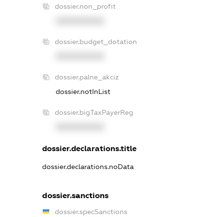
dossier.non_profit
XXXXXXXXXX
dossier.budget_dotation
XXXXXXXXXX
dossier.palne_akciz
dossier.notInList
dossier.bigTaxPayerReg
XXXXXXXXXX
dossier.declarations.title
dossier.declarations.noData
dossier.sanctions
dossier.specSanctions