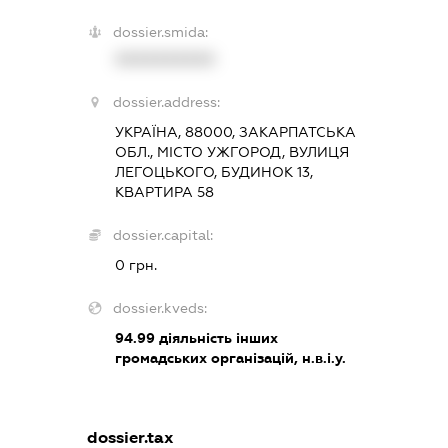
dossier.smida:
XXXXXXXXXX
dossier.address:
УКРАЇНА, 88000, ЗАКАРПАТСЬКА
ОБЛ., МІСТО УЖГОРОД, ВУЛИЦЯ
ЛЕГОЦЬКОГО, БУДИНОК 13,
КВАРТИРА 58
dossier.capital:
0 грн.
dossier.kveds:
94.99
діяльність інших
громадських організацій, н.в.і.у.
dossier.tax