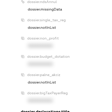
dossier.ndsAnnul
dossier.missingData
dossier.single_tax_reg
dossier.notInList
dossier.non_profit
XXXXXXXXXX
dossier.budget_dotation
XXXXXXXXXX
dossier.palne_akciz
dossier.notInList
dossier.bigTaxPayerReg
XXXXXXXXXX
dossier.declarations.title