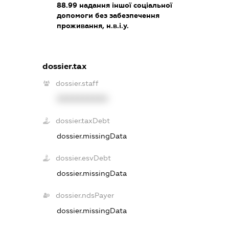
88.99
надання іншої соціальної
допомоги без забезпечення
проживання, н.в.і.у.
dossier.tax
dossier.staff
XXXXXXXXXX
dossier.taxDebt
dossier.missingData
dossier.esvDebt
dossier.missingData
dossier.ndsPayer
dossier.missingData