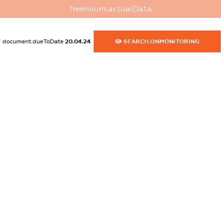
XXXXXXXXXX
freemium.actualData
dossier.commercial_info.activity
XXXXXXXXXX
document.dueToDate
20.04.24
SEARCH.ONMONITORING
freemium.exampleText_1
freemium.exampleText_2
freemium.anonymousPerSearch2
FREEMIUM.DETAILS
FREEMIUM.REGISTER