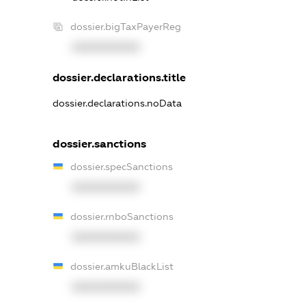
dossier.bigTaxPayerReg
XXXXXXXXXX
dossier.declarations.title
dossier.declarations.noData
dossier.sanctions
dossier.specSanctions
XXXXXXXXXX
dossier.rnboSanctions
XXXXXXXXXX
dossier.amkuBlackList
XXXXXXXXXX