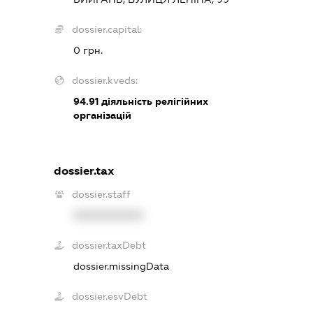
dossier.capital:
0 грн.
dossier.kveds:
94.91
діяльність релігійних
організацій
dossier.tax
dossier.staff
XXXXXXXXXX
dossier.taxDebt
dossier.missingData
dossier.esvDebt