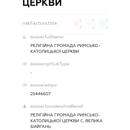
ЦЕРКВИ
riskFactors.title
0
0
0
dossier.fullName:
РЕЛІГІЙНА ГРОМАДА РИМСЬКО-
КАТОЛИЦЬКОЇ ЦЕРКВИ
dossier.opfSubType:
-
dossier.edrpo:
25446607
dossier.foundersAndBenef:
РЕЛІГІЙНА ГРОМАДА РИМСЬКО-
КАТОЛИЦЬКОЇ ЦЕРКВИ С. ВЕЛИКА
БИЙГАНЬ