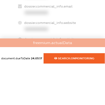
dossier.commercial_info.email
XXXXXXXXXX
dossier.commercial_info.website
XXXXXXXXXX
dossier.commercial_info.activity
freemium.actualData
XXXXXXXXXX
document.dueToDate
24.03.17
SEARCH.ONMONITORING
freemium.exampleText_1
freemium.exampleText_2
freemium.anonymousPerSearch2
FREEMIUM.DETAILS
FREEMIUM.REGISTER