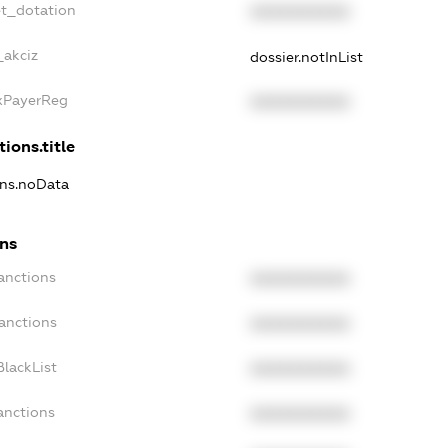
et_dotation
XXXXXXXXXX
_akciz
dossier.notInList
axPayerReg
XXXXXXXXXX
ions.title
ons.noData
ons
anctions
XXXXXXXXXX
anctions
XXXXXXXXXX
lackList
XXXXXXXXXX
anctions
XXXXXXXXXX