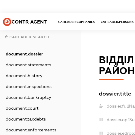
CONTR AGENT
CAHEADER.COMPANIES
CAHEADER.PERSONS
CAHEADER.SEARCH
document.dossier
ВІДДІЛ
document.statements
РАЙОН
document.history
document.inspections
dossier.title
document.bankruptcy
dossier.fullN
document.court
document.taxdebts
dossier.opfS
document.enforcements
dossier.edrpo: