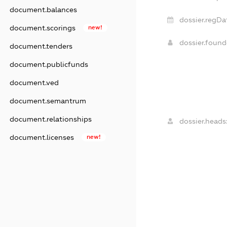
document.balances
dossier.regDa
document.scorings
new!
dossier.foun
document.tenders
document.publicfunds
document.ved
document.semantrum
document.relationships
dossier.heads
document.licenses
new!