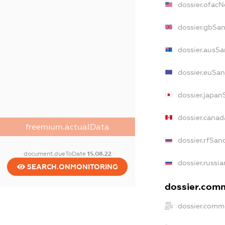
dossier.ofac
dossier.gbSan
dossier.ausSa
dossier.euSan
dossier.japan
dossier.cana
freemium.actualData
dossier.rfSan
document.dueToDate
15.08.22
dossier.russia
SEARCH.ONMONITORING
dossier.comm
dossier.comme