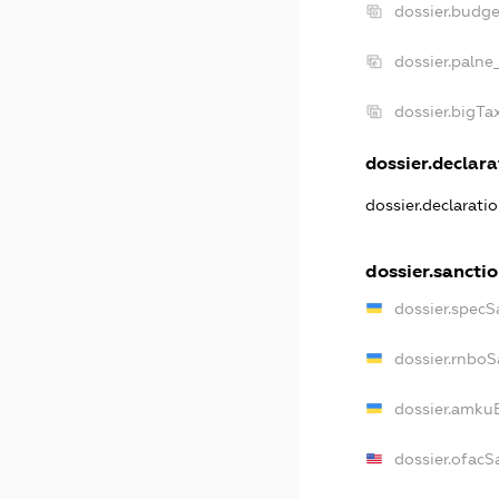
dossier.budg
dossier.palne
dossier.bigT
dossier.declarat
dossier.declarati
dossier.sancti
dossier.specS
dossier.rnboS
dossier.amkuB
dossier.ofacS