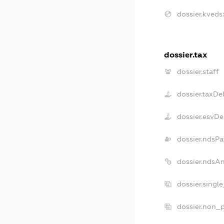
dossier.kveds:
dossier.tax
dossier.staff
dossier.taxDe
dossier.esvDe
dossier.ndsPa
dossier.ndsA
dossier.singl
dossier.non_p