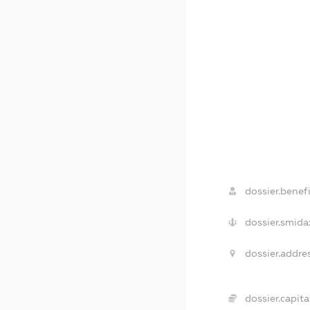
dossier.benefi
dossier.smida
dossier.addres
dossier.capital