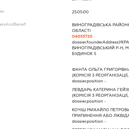
te:
25.05.00
dersAndBenef:
ВИНОГРАДІВСЬКА РАЙОНН
ОБЛАСТІ
04053720
dossier.founderAddress
УКРА
ВИНОГРАДІВСЬКИЙ Р-Н, М
БУДИНОК 5
:
ФАНТА ОЛЬГА ГРИГОРІВН
(КОМІСІЯ З РЕОРГАНІЗАЦІЇ
dossier.position -
ЛЕВДАРЬ КАТЕРИНА ГЕЙЗ
(КОМІСІЯ З РЕОРГАНІЗАЦІЇ
dossier.position -
КОЧІШ МИХАЙЛО ПЕТРОВ
ПРИПИНЕННЯ АБО ЛІКВІД
dossier.position -