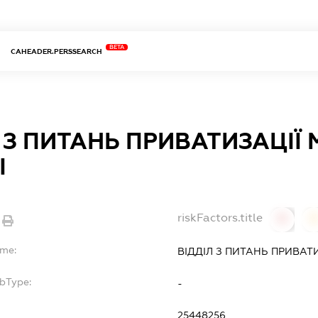
BETA
CAHEADER.PERSSEARCH
 З ПИТАНЬ ПРИВАТИЗАЦІЇ
І
riskFactors.title
0
ame:
ВІДДІЛ З ПИТАНЬ ПРИВАТ
ubType:
-
25448256