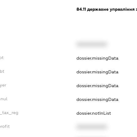
84.11
державне управління 
XXXXXXXXXX
bt
dossier.missingData
bt
dossier.missingData
yer
dossier.missingData
nnul
dossier.missingData
e_tax_reg
dossier.notInList
rofit
XXXXXXXXXX