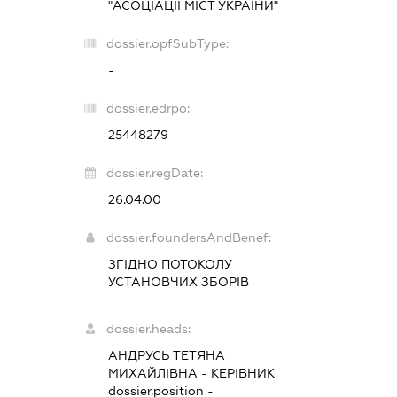
"АСОЦІАЦІЇ МІСТ УКРАЇНИ"
dossier.opfSubType:
-
dossier.edrpo:
25448279
dossier.regDate:
26.04.00
dossier.foundersAndBenef:
ЗГІДНО ПОТОКОЛУ
УСТАНОВЧИХ ЗБОРІВ
dossier.heads:
АНДРУСЬ ТЕТЯНА
МИХАЙЛІВНА
-
КЕРІВНИК
dossier.position -