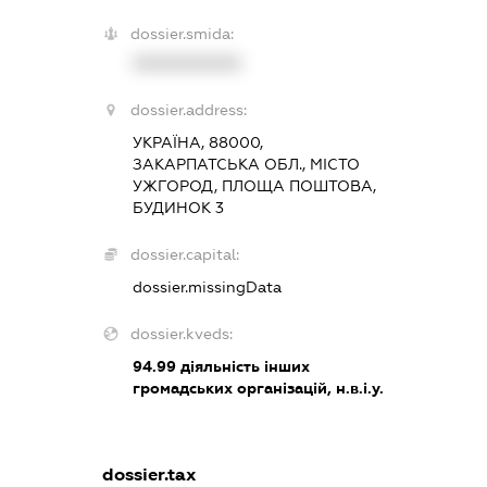
dossier.smida:
XXXXXXXXXX
dossier.address:
УКРАЇНА, 88000,
ЗАКАРПАТСЬКА ОБЛ., МІСТО
УЖГОРОД, ПЛОЩА ПОШТОВА,
БУДИНОК 3
dossier.capital:
dossier.missingData
dossier.kveds:
94.99
діяльність інших
громадських організацій, н.в.і.у.
dossier.tax