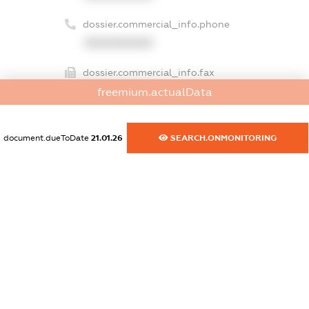
dossier.commercial_info.phone
XXXXXXXXXX
dossier.commercial_info.fax
XXXXXXXXXX
freemium.actualData
dossier.commercial_info.email
document.dueToDate
21.01.26
SEARCH.ONMONITORING
XXXXXXXXXX
dossier.commercial_info.website
XXXXXXXXXX
dossier.commercial_info.activity
XXXXXXXXXX
freemium.exampleText_1
freemium.exampleText_2