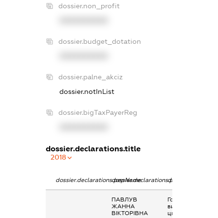
dossier.non_profit
XXXXXXXXXX
dossier.budget_dotation
XXXXXXXXXX
dossier.palne_akciz
dossier.notInList
dossier.bigTaxPayerReg
XXXXXXXXXX
dossier.declarations.title
2018
dossier.declarations.pepName
dossier.declarations.personName
dossier.declarati
ПАВЛУВ
Гонорари та інші
ЖАННА
виплати згідно з
ВІКТОРІВНА
цивільно-