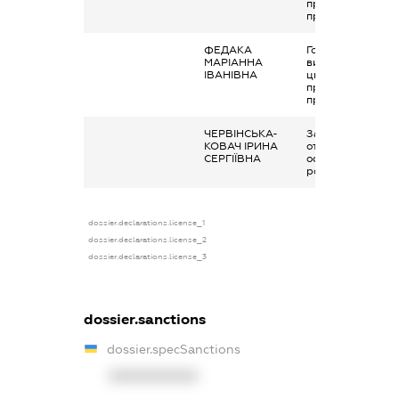
правовим
правочинами
ФЕДАКА
Гонорари та інші
МАРІАННА
виплати згідно з
ІВАНІВНА
цивільно-
правовим
правочинами
ЧЕРВІНСЬКА-
Заробітна плата
КОВАЧ ІРИНА
отримана за
СЕРГІЇВНА
основним місцем
роботи
dossier.declarations.license_1
dossier.declarations.license_2
dossier.declarations.license_3
dossier.sanctions
dossier.specSanctions
XXXXXXXXXX