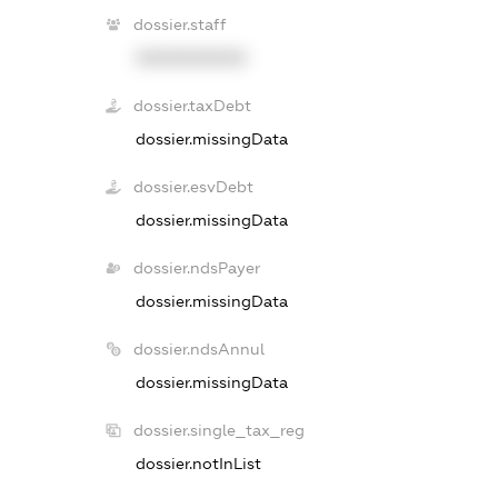
dossier.staff
XXXXXXXXXX
dossier.taxDebt
dossier.missingData
dossier.esvDebt
dossier.missingData
dossier.ndsPayer
dossier.missingData
dossier.ndsAnnul
dossier.missingData
dossier.single_tax_reg
dossier.notInList