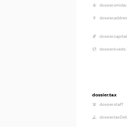
dossier.smida:
dossier.addres
dossier.capital
dossier.kveds:
dossier.tax
dossier.staff
dossier.taxDe