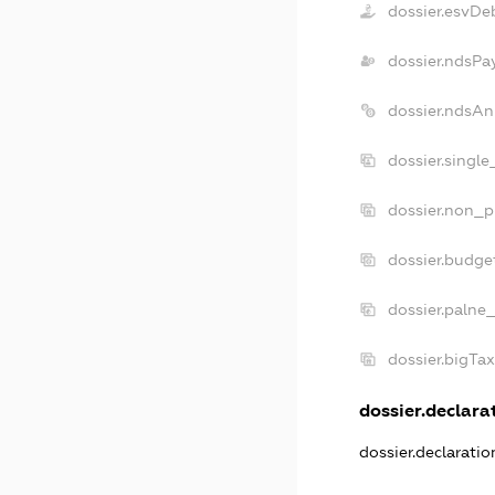
dossier.esvDe
dossier.ndsPa
dossier.ndsAn
dossier.singl
dossier.non_p
dossier.budge
dossier.palne_
dossier.bigTa
dossier.declarat
dossier.declarati