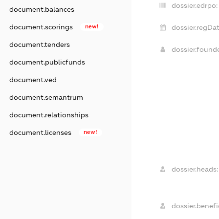
dossier.edrpo:
document.balances
document.scorings
new!
dossier.regDat
document.tenders
dossier.found
document.publicfunds
document.ved
document.semantrum
document.relationships
document.licenses
new!
dossier.heads:
dossier.benefic