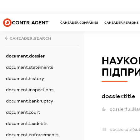
CONTR AGENT
CAHEADER.COMPANIES
CAHEADER.PERSONS
CAHEADER.SEARCH
document.dossier
НАУКО
document.statements
ПІДПР
document.history
document.inspections
dossier.title
document.bankruptcy
dossier.fullNa
document.court
document.taxdebts
dossier.opfSu
document.enforcements