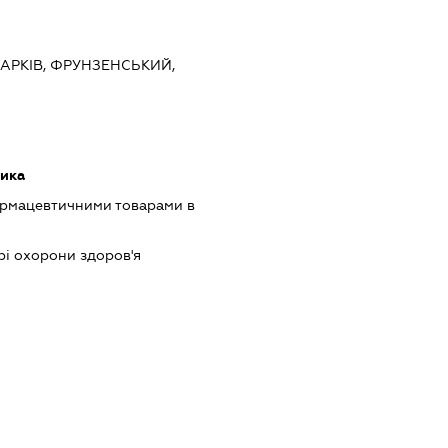
 ХАРКІВ, ФРУНЗЕНСЬКИЙ,
тика
армацевтичними товарами в
рі охорони здоров'я