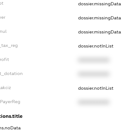
bt
dossier.missingData
yer
dossier.missingData
nul
dossier.missingData
e_tax_reg
dossier.notInList
rofit
XXXXXXXXXX
t_dotation
XXXXXXXXXX
akciz
dossier.notInList
xPayerReg
XXXXXXXXXX
ions.title
ons.noData