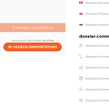
dossier.canad
dossier.rfSanc
dossier.russia
freemium.actualData
dossier.comme
document.dueToDate
30.07.18
dossier.comme
SEARCH.ONMONITORING
dossier.comme
dossier.comme
dossier.comme
dossier.comme
dossier.commer