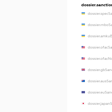
dossier.sanctio
dossier.specS
dossier.rnboS
dossier.amkuB
dossier.ofacS
dossier.ofac
dossier.gbSan
dossier.ausSa
dossier.euSan
dossier.japan