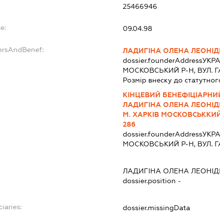
25466946
e:
09.04.98
ersAndBenef:
ЛАДИГІНА ОЛЕНА ЛЕОНІД
dossier.founderAddress
УКРА
МОСКОВСЬКИЙ Р-Н, ВУЛ. ГАР
Розмір внеску до статутног
КІНЦЕВИЙ БЕНЕФІЦІАРНИ
ЛАДИГІНА ОЛЕНА ЛЕОНІДІ
М. ХАРКІВ МОСКОВСЬККИЙ Р
286
dossier.founderAddress
УКРА
МОСКОВСЬКИЙ Р-Н, ВУЛ. ГАР
ЛАДИГІНА ОЛЕНА ЛЕОНІД
dossier.position -
iaries:
dossier.missingData