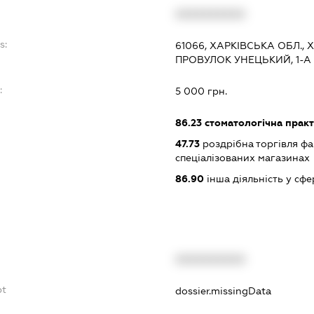
XXXXXXXXXX
s:
61066, ХАРКІВСЬКА ОБЛ.,
ПРОВУЛОК УНЕЦЬКИЙ, 1-А
:
5 000 грн.
86.23
стоматологічна прак
47.73
роздрібна торгівля ф
спеціалізованих магазинах
86.90
інша діяльність у сфе
XXXXXXXXXX
bt
dossier.missingData