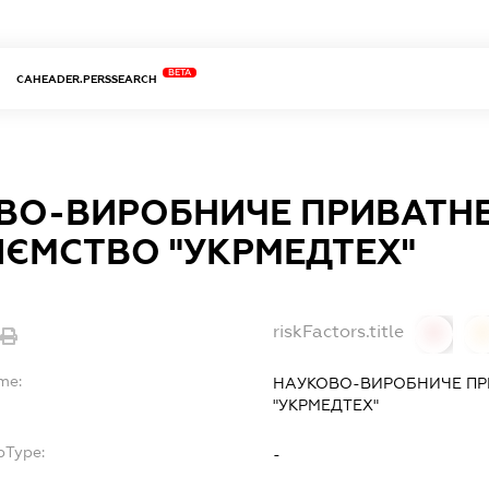
BETA
CAHEADER.PERSSEARCH
ВО-ВИРОБНИЧЕ ПРИВАТН
ИЄМСТВО "УКРМЕДТЕХ"
riskFactors.title
0
0
me:
НАУКОВО-ВИРОБНИЧЕ ПР
"УКРМЕДТЕХ"
bType:
-