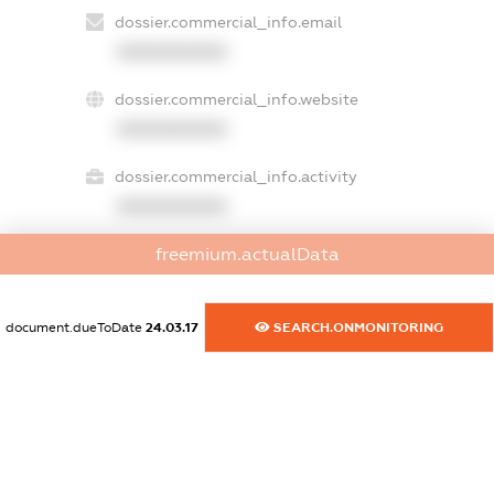
dossier.commercial_info.email
XXXXXXXXXX
dossier.commercial_info.website
XXXXXXXXXX
dossier.commercial_info.activity
XXXXXXXXXX
freemium.actualData
freemium.exampleText_1
freemium.exampleText_2
document.dueToDate
24.03.17
SEARCH.ONMONITORING
freemium.anonymousPerSearch2
FREEMIUM.DETAILS
FREEMIUM.REGISTER