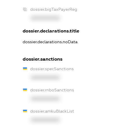
dossier.bigTaxPayerReg
XXXXXXXXXX
dossier.declarations.title
dossier.declarations.noData
dossier.sanctions
dossier.specSanctions
XXXXXXXXXX
dossier.rnboSanctions
XXXXXXXXXX
dossier.amkuBlackList
XXXXXXXXXX