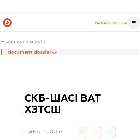
CAHEADER.GETTEST
CAHEADER.SEARCH
document.dossier
СКБ-ШАСІ ВАТ
ХЗТСШ
riskFactors.title
0
0
0