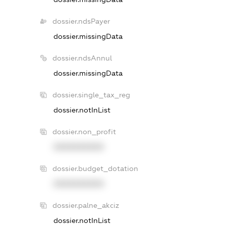
dossier.ndsPayer
dossier.missingData
dossier.ndsAnnul
dossier.missingData
dossier.single_tax_reg
dossier.notInList
dossier.non_profit
XXXXXXXXXX
dossier.budget_dotation
XXXXXXXXXX
dossier.palne_akciz
dossier.notInList