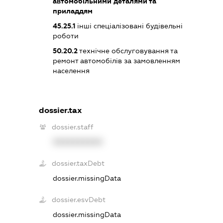
автомобільними деталями та
приладдям
45.25.1
інші спеціалізовані будівельні
роботи
50.20.2
технічне обслуговування та
ремонт автомобілів за замовленням
населення
dossier.tax
dossier.staff
XXXXXXXXXX
dossier.taxDebt
dossier.missingData
dossier.esvDebt
dossier.missingData