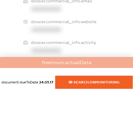
dossier.commercial_info.email
XXXXXXXXXX
dossier.commercial_info.website
XXXXXXXXXX
dossier.commercial_info.activity
XXXXXXXXXX
freemium.actualData
freemium.exampleText_1
freemium.exampleText_2
document.dueToDate
24.03.17
SEARCH.ONMONITORING
freemium.anonymousPerSearch2
FREEMIUM.DETAILS
FREEMIUM.REGISTER