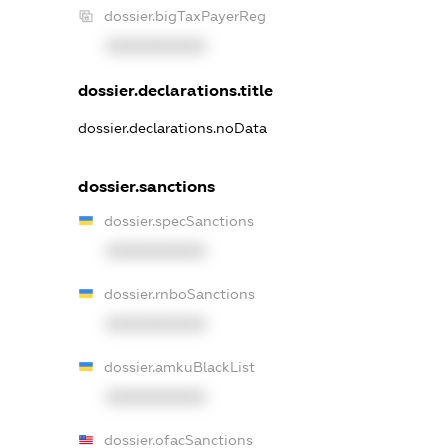
dossier.bigTaxPayerReg
XXXXXXXXXX
dossier.declarations.title
dossier.declarations.noData
dossier.sanctions
dossier.specSanctions
XXXXXXXXXX
dossier.rnboSanctions
XXXXXXXXXX
dossier.amkuBlackList
XXXXXXXXXX
dossier.ofacSanctions