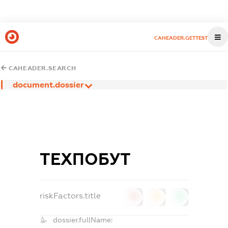
CAHEADER.GETTEST
CAHEADER.SEARCH
document.dossier
ТЕХПОБУТ
riskFactors.title
0
0
0
dossier.fullName: