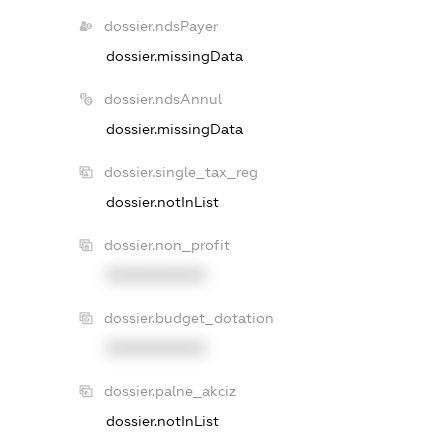
dossier.ndsPayer
dossier.missingData
dossier.ndsAnnul
dossier.missingData
dossier.single_tax_reg
dossier.notInList
dossier.non_profit
XXXXXXXXXX
dossier.budget_dotation
XXXXXXXXXX
dossier.palne_akciz
dossier.notInList