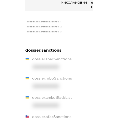
МИКОЛАЙОВИЧ
основним місцем
роботи
dossier.declarations.license_1
dossier.declarations.license_2
dossier.declarations.license_3
dossier.sanctions
dossier.specSanctions
XXXXXXXXXX
dossier.rnboSanctions
XXXXXXXXXX
dossier.amkuBlackList
XXXXXXXXXX
dossier.ofacSanctions