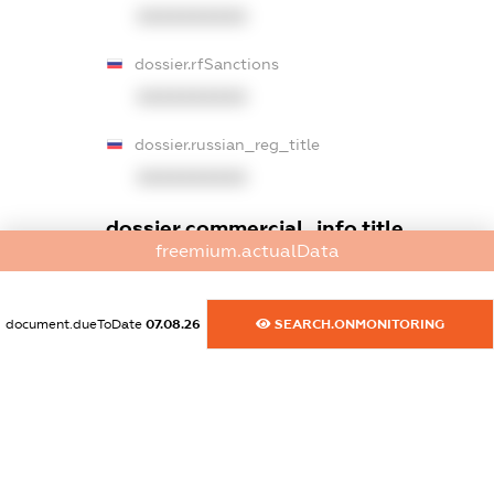
XXXXXXXXXX
dossier.rfSanctions
XXXXXXXXXX
dossier.russian_reg_title
XXXXXXXXXX
dossier.commercial_info.title
freemium.actualData
dossier.commercial_info.postal_address
XXXXXXXXXX
document.dueToDate
07.08.26
SEARCH.ONMONITORING
dossier.commercial_info.phone
XXXXXXXXXX
dossier.commercial_info.fax
XXXXXXXXXX