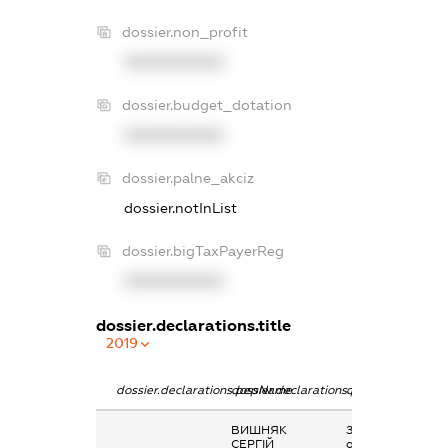
dossier.non_profit
XXXXXXXXXX
dossier.budget_dotation
XXXXXXXXXX
dossier.palne_akciz
dossier.notInList
dossier.bigTaxPayerReg
XXXXXXXXXX
dossier.declarations.title
2019
dossier.declarations.pepName
dossier.declarations.personName
dossier.declarati
ВИШНЯК
Заробітна плата
СЕРГІЙ
отримана за