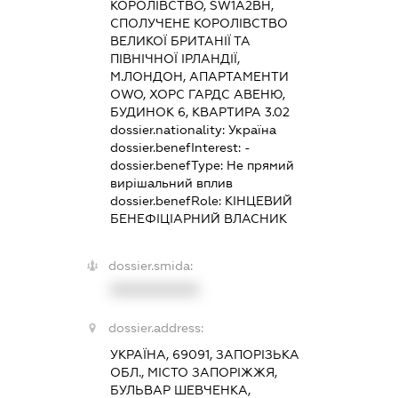
КОРОЛІВСТВО, SW1А2ВН,
СПОЛУЧЕНЕ КОРОЛІВСТВО
ВЕЛИКОЇ БРИТАНІЇ ТА
ПІВНІЧНОЇ ІРЛАНДІЇ,
М.ЛОНДОН, АПАРТАМЕНТИ
OWO, ХОРС ГАРДС АВЕНЮ,
БУДИНОК 6, КВАРТИРА 3.02
dossier.nationality:
Україна
dossier.benefInterest:
-
dossier.benefType:
Не прямий
вирішальний вплив
dossier.benefRole:
КІНЦЕВИЙ
БЕНЕФІЦІАРНИЙ ВЛАСНИК
dossier.smida:
XXXXXXXXXX
dossier.address:
УКРАЇНА, 69091, ЗАПОРІЗЬКА
ОБЛ., МІСТО ЗАПОРІЖЖЯ,
БУЛЬВАР ШЕВЧЕНКА,