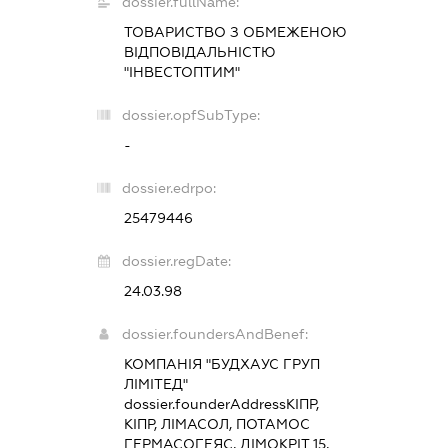
dossier.fullName:
ТОВАРИСТВО З ОБМЕЖЕНОЮ
ВІДПОВІДАЛЬНІСТЮ
"ІНВЕСТОПТИМ"
dossier.opfSubType:
-
dossier.edrpo:
25479446
dossier.regDate:
24.03.98
dossier.foundersAndBenef:
КОМПАНІЯ "БУДХАУС ГРУП
ЛІМІТЕД"
dossier.founderAddress
КІПР,
КІПР, ЛІМАСОЛ, ПОТАМОС
ГЕРМАСОГЕЯС, ДІМОКРІТ 15,