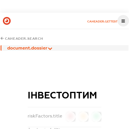
CAHEADER.GETTEST
CAHEADER.SEARCH
document.dossier
ІНВЕСТОПТИМ
riskFactors.title
0
0
0