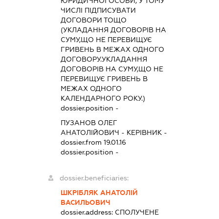
ЮРИДИЧНОЇ ОСОБИ, У ТОМУ
ЧИСЛІ ПІДПИСУВАТИ
ДОГОВОРИ ТОЩО
(УКЛАДАННЯ ДОГОВОРІВ НА
СУМУ,ЩО НЕ ПЕРЕВИЩУЄ
ГРИВЕНЬ В МЕЖАХ ОДНОГО
ДОГОВОРУ.УКЛАДАННЯ
ДОГОВОРІВ НА СУМУ,ЩО НЕ
ПЕРЕВИЩУЄ ГРИВЕНЬ В
МЕЖАХ ОДНОГО
КАЛЕНДАРНОГО РОКУ.)
dossier.position -
ПУЗАНОВ ОЛЕГ
АНАТОЛІЙОВИЧ
-
КЕРІВНИК
-
dossier.from 19.01.16
dossier.position -
dossier.beneficiaries:
ШКРІБЛЯК АНАТОЛІЙ
ВАСИЛЬОВИЧ
dossier.address:
СПОЛУЧЕНЕ