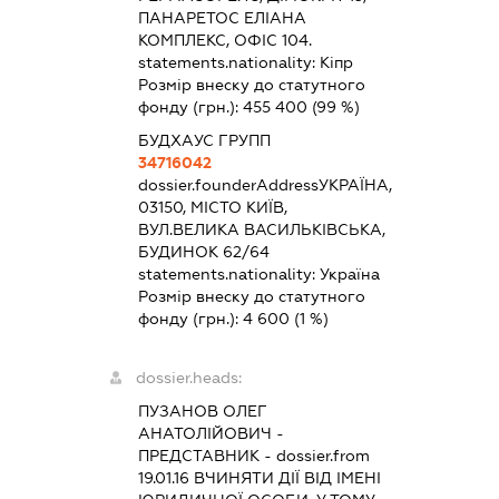
ПАНАРЕТОС ЕЛІАНА
КОМПЛЕКС, ОФІС 104.
statements.nationality:
Кіпр
Розмір внеску до статутного
фонду (грн.):
455 400
(99 %)
БУДХАУС ГРУПП
34716042
dossier.founderAddress
УКРАЇНА,
03150, МІСТО КИЇВ,
ВУЛ.ВЕЛИКА ВАСИЛЬКІВСЬКА,
БУДИНОК 62/64
statements.nationality:
Україна
Розмір внеску до статутного
фонду (грн.):
4 600
(1 %)
dossier.heads:
ПУЗАНОВ ОЛЕГ
АНАТОЛІЙОВИЧ
-
ПРЕДСТАВНИК
- dossier.from
19.01.16
ВЧИНЯТИ ДІЇ ВІД ІМЕНІ