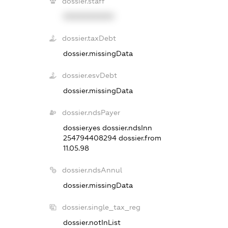
dossier.staff
XXXXXXXXXX
dossier.taxDebt
dossier.missingData
dossier.esvDebt
dossier.missingData
dossier.ndsPayer
dossier.yes
dossier.ndsInn
254794408294
dossier.from
11.05.98
dossier.ndsAnnul
dossier.missingData
dossier.single_tax_reg
dossier.notInList