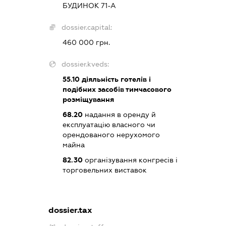
БУДИНОК 71-А
dossier.capital:
460 000 грн.
dossier.kveds:
55.10
діяльність готелів і
подібних засобів тимчасового
розміщування
68.20
надання в оренду й
експлуатацію власного чи
орендованого нерухомого
майна
82.30
організування конгресів і
торговельних виставок
dossier.tax